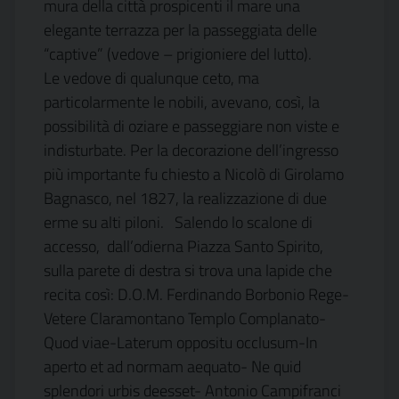
mura della città prospicenti il mare una
elegante terrazza per la passeggiata delle
“captive” (vedove – prigioniere del lutto).
Le vedove di qualunque ceto, ma
particolarmente le nobili, avevano, così, la
possibilità di oziare e passeggiare non viste e
indisturbate. Per la decorazione dell’ingresso
più importante fu chiesto a Nicolò di Girolamo
Bagnasco, nel 1827, la realizzazione di due
erme su alti piloni. Salendo lo scalone di
accesso, dall’odierna Piazza Santo Spirito,
sulla parete di destra si trova una lapide che
recita così: D.O.M. Ferdinando Borbonio Rege-
Vetere Claramontano Templo Complanato-
Quod viae-Laterum oppositu occlusum-In
aperto et ad normam aequato- Ne quid
splendori urbis deesset- Antonio Campifranci