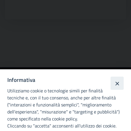
Informativa
Città
metropolitana di
Utilizziamo cookie o tecnologie simili per finalità
Palermo
tecniche e, con il tuo consenso, anche per altre finalità
("interazioni e funzionalità semplici", "miglioramento
INFO E CONTATTI
dell'esperienza", "misurazione" e "targeting e pubblicità")
come specificato nella cookie policy.
I nostri canali social
Cliccando su "accetta" acconsenti all'utilizzo dei cookie.