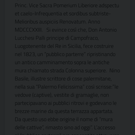
Princ. Vice Sacra Pomerium Liberiore adspectu
et caelo-Infrequentia et sordibus subtriste-
Melioribus auspiciis Renovatum. Anno
MDCCCXXIII. Si evince così che, Don Antonio
Lucchesi Palli principe di Campofraco,
Luogotenente del Re in Sicilia, fece costruire
nel 1823, un “pubblico parterre” ripristinando
un antico camminamento sopra le antiche
mura chiamato strada Colonna superiore. Nino
Basile, illustre scrittore di cose palermitane,
nella sua “Palermo Felicissima” così scrisse:”le
vedove (captive), vestite di gramaglie, non
partecipavano ai pubblici ritrovi e godevano le
brezze marine da questa terrazza appartata.
Da questo uso ebbe origine il nome di “mura
delle cattive”, rimasto sino ad oggi”. L’accesso