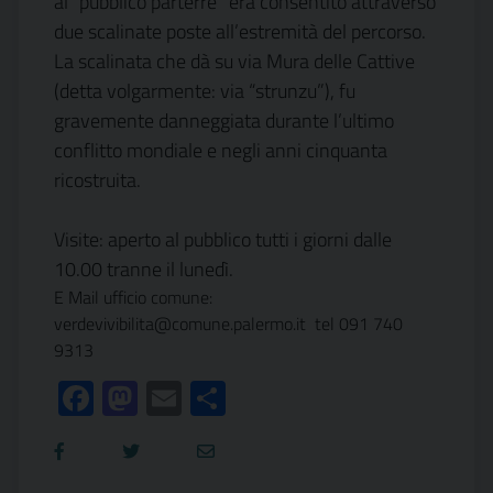
al “pubblico parterre” era consentito attraverso
due scalinate poste all’estremità del percorso.
La scalinata che dà su via Mura delle Cattive
(detta volgarmente: via “strunzu”), fu
gravemente danneggiata durante l’ultimo
conflitto mondiale e negli anni cinquanta
ricostruita.
Visite: aperto al pubblico tutti i giorni dalle
10.00 tranne il lunedì.
E Mail ufficio comune:
verdevivibilita@comune.palermo.it tel 091 740
9313
Facebook
Mastodon
Email
Condividi