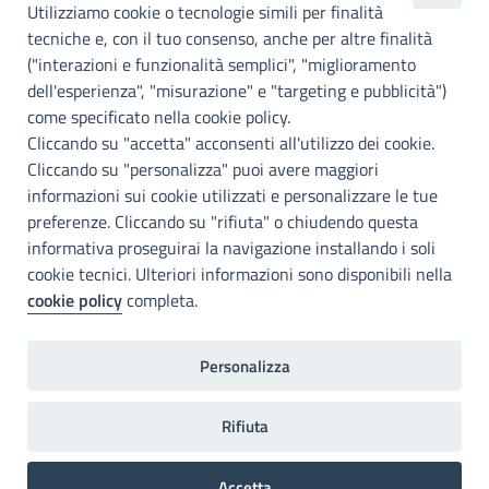
metropolitana di
Utilizziamo cookie o tecnologie simili per finalità
Palermo
tecniche e, con il tuo consenso, anche per altre finalità
("interazioni e funzionalità semplici", "miglioramento
INFO E CONTATTI
dell'esperienza", "misurazione" e "targeting e pubblicità")
come specificato nella cookie policy.
I nostri canali social
Cliccando su "accetta" acconsenti all'utilizzo dei cookie.
Cliccando su "personalizza" puoi avere maggiori
Accessibilità
informazioni sui cookie utilizzati e personalizzare le tue
Città Metropolitana di Palermo si impegna a rendere il proprio sito
preferenze. Cliccando su "rifiuta" o chiudendo questa
web accessibile, conformemente al D.lgs. 10 agosto 2018, n°106
informativa proseguirai la navigazione installando i soli
che ha recepito la direttiva UE 2016/2102 del Parlamento euopeo e
cookie tecnici. Ulteriori informazioni sono disponibili nella
del Consiglio.
cookie policy
completa.
Dichiarazione di accessibilità
Personalizza
Note legali
Privacy
RDP
Invia un commento
2022©Copright Città metropolitana di Palermo
Rifiuta
Accetta