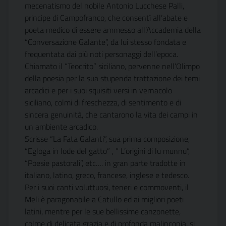
mecenatismo del nobile Antonio Lucchese Palli,
principe di Campofranco, che consentì all’abate e
poeta medico di essere ammesso all’Accademia della
“Conversazione Galante”, da lui stesso fondata e
frequentata dai più noti personaggi dell’epoca.
Chiamato il “Teocrito” siciliano, pervenne nell’Olimpo
della poesia per la sua stupenda trattazione dei temi
arcadici e per i suoi squisiti versi in vernacolo
siciliano, colmi di freschezza, di sentimento e di
sincera genuinità, che cantarono la vita dei campi in
un ambiente arcadico.
Scrisse “La Fata Galanti”, sua prima composizione,
“Egloga in lode del gatto” , ” L’origini di lu munnu”,
“Poesie pastorali”, etc…. in gran parte tradotte in
italiano, latino, greco, francese, inglese e tedesco.
Per i suoi canti voluttuosi, teneri e commoventi, il
Meli è paragonabile a Catullo ed ai migliori poeti
latini, mentre per le sue bellissime canzonette,
colme di delicata grazia e di profonda malinconia, si