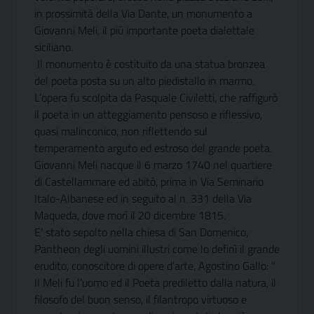
in prossimità della Via Dante, un monumento a
Giovanni Meli, il più importante poeta dialettale
siciliano.
Il monumento è costituito da una statua bronzea
del poeta posta su un alto piedistallo in marmo.
L’opera fu scolpita da Pasquale Civiletti, che raffigurò
il poeta in un atteggiamento pensoso e riflessivo,
quasi malinconico, non riflettendo sul
temperamento arguto ed estroso del grande poeta.
Giovanni Meli nacque il 6 marzo 1740 nel quartiere
di Castellammare ed abitò, prima in Via Seminario
Italo-Albanese ed in seguito al n. 331 della Via
Maqueda, dove morì il 20 dicembre 1815.
E’ stato sepolto nella chiesa di San Domenico,
Pantheon degli uomini illustri come lo definì il grande
erudito, conoscitore di opere d’arte, Agostino Gallo: ”
Il Meli fu l’uomo ed il Poeta prediletto dalla natura, il
filosofo del buon senso, il filantropo virtuoso e