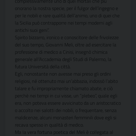
complessivamente uno di quei mortali che più
onorano la nostra specie, per il fulgor dell’ingegno e
per le nobili e rare qualità dell’animo, uno di quei che
la Sicilia può contrapporre nei tempi moderni agli
antichi suoi geni”.
Spirito bizzarro, ironico e conoscitore delle frivolezze
del suo tempo, Giovanni Meli, oltre ad esercitare la
professione di medico a Cinisi, insegnò chimica
generale all’Accademia degli Studi di Palermo, la
futura Università della città.
Egli, nonostante non avesse mai preso gli ordini
religiosi, né ottenuto mai un’abbazia, indossò l’abito
talare e fu impropriamente chiamato abate, e ciò
perchè nei tempi in cui visse, un “plebeo”, quale egli
era, non poteva essere avvicinato da un aristocratico
o accolto nei salotti dei nobili, o frequentare, senza
maldicenze, alcuni monasteri femminili dove egli si
recava spesso in qualità di medico.
Ma la vera fortuna poetica del Meli è collegata al