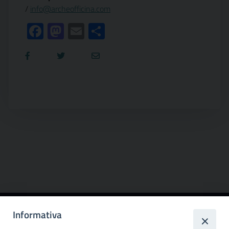
/
info@archeofficina.com
Facebook
Mastodon
Email
Condividi
Informativa
Città