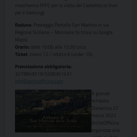
mascherina FFP2 per la visita del Castellaccio (non
per il trekking).
Raduno
: Posteggio Portella San Martino in via
Regione Siciliana – Monreale (si trova su Google
Maps).
Orario:
dalle 10:00 alle 13:30 circa.
Ticket
: intero 12 / ridotto 6 (under 15).
Prenotazione obbligatoria:
3279849519/3208361431
info@archeofficina.com
A grande
richiesta
Domenica 27
marzo 2022
ArcheOfficina
organizza una