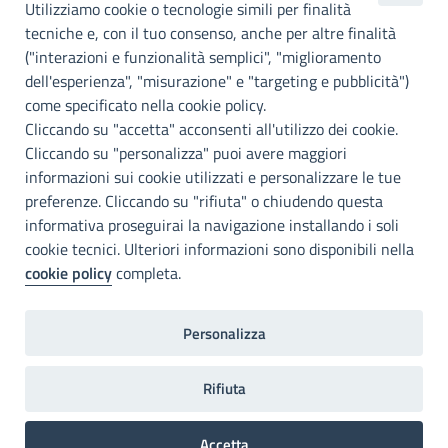
metropolitana di
Utilizziamo cookie o tecnologie simili per finalità
Palermo
tecniche e, con il tuo consenso, anche per altre finalità
("interazioni e funzionalità semplici", "miglioramento
INFO E CONTATTI
dell'esperienza", "misurazione" e "targeting e pubblicità")
come specificato nella cookie policy.
I nostri canali social
Cliccando su "accetta" acconsenti all'utilizzo dei cookie.
Cliccando su "personalizza" puoi avere maggiori
Accessibilità
informazioni sui cookie utilizzati e personalizzare le tue
Città Metropolitana di Palermo si impegna a rendere il proprio sito
preferenze. Cliccando su "rifiuta" o chiudendo questa
web accessibile, conformemente al D.lgs. 10 agosto 2018, n°106
informativa proseguirai la navigazione installando i soli
che ha recepito la direttiva UE 2016/2102 del Parlamento euopeo e
cookie tecnici. Ulteriori informazioni sono disponibili nella
del Consiglio.
cookie policy
completa.
Dichiarazione di accessibilità
Personalizza
Note legali
Privacy
RDP
Invia un commento
2022©Copright Città metropolitana di Palermo
Rifiuta
Accetta