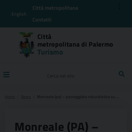
⋮
Città metropolitana
English
Contatti
Città
metropolitana di Palermo
Turismo
Ricerca
Home
News
Monreale (pa) – passeggiata naturalistica su monte caputo con la visita guidata al castellaccio di monreale e dell’abbazia di san martino.
Monreale (PA) –