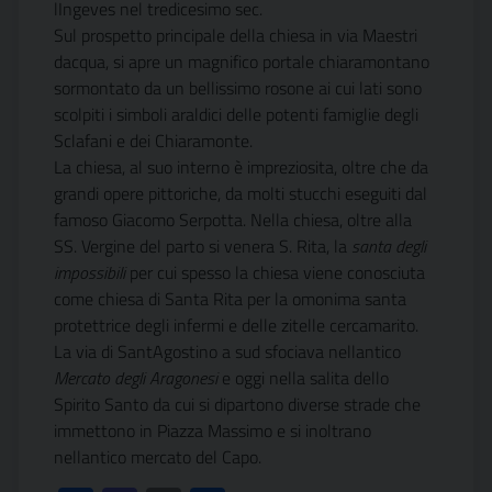
lIngeves nel tredicesimo sec.
Sul prospetto principale della chiesa in via Maestri
dacqua, si apre un magnifico portale chiaramontano
sormontato da un bellissimo rosone ai cui lati sono
scolpiti i simboli araldici delle potenti famiglie degli
Sclafani e dei Chiaramonte.
La chiesa, al suo interno è impreziosita, oltre che da
grandi opere pittoriche, da molti stucchi eseguiti dal
famoso Giacomo Serpotta. Nella chiesa, oltre alla
SS. Vergine del parto si venera S. Rita, la
santa degli
impossibili
per cui spesso la chiesa viene conosciuta
come chiesa di Santa Rita per la omonima santa
protettrice degli infermi e delle zitelle cercamarito.
La via di SantAgostino a sud sfociava nellantico
Mercato degli Aragonesi
 e oggi nella salita dello
Spirito Santo da cui si dipartono diverse strade che
immettono in Piazza Massimo e si inoltrano
nellantico mercato del Capo.