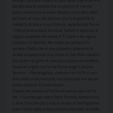
albergo. Lattuale toponimo pare abbia origine da una
bandieruola di metallo che un puttino in marmo
bianco teneva tra le mani, fissato a circa dieci metri
dal suolo al muro del palazzo che fa angolo fra la
suddetta strada e la via Patania, appartenuto fino al
1599 al protonotaro Vincenzo Tantillo e divenuto in
seguito proprietà del notaio F. P. Lionti e dei signori
Catania e Di Bartolo. Ma molto più veritiero mi
sembra il fatto che in una piazzetta adiacente la
strada prospettasse una chiesa di
San Pietro
davanti
alla quale nei giorni di mercato si alzava la bandiera.
Quasi ad angolo con la Via Roma sorge il palazzo
Termine – Pietratagliata, costruito nel 1573 in uno
stile tardo rinascimentale, ma restaurato nel secolo
scorso dallarch. Ernesto Basile.
Proprio nel palazzo di fronte ad esso è nato nel XV
sec. Il taumaturgo
beato Pietro Geremia
, domenicano.
L altro troncone più a sud: la strada di SantAgostino
trae il nome dalla chiesa omonima fondata secondo