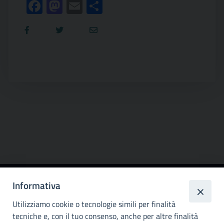
Facebook
Mastodon
Email
Condividi
Informativa
Città
metropolitana di
Utilizziamo cookie o tecnologie simili per finalità
Palermo
tecniche e, con il tuo consenso, anche per altre finalità