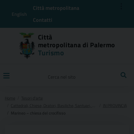
⋮
Città metropolitana
English
Contatti
Città
metropolitana di Palermo
Turismo
Ricerca
Home
Tesori d'arte
Cattedrali, Chiese, Oratori, Basiliche, Santuari, Cappelle e Conventi
IN PROVINCIA
Marineo – chiesa del crocifisso