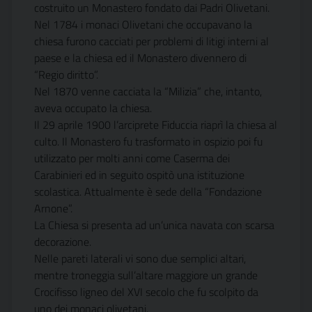
costruito un Monastero fondato dai Padri Olivetani.
Nel 1784 i monaci Olivetani che occupavano la
chiesa furono cacciati per problemi di litigi interni al
paese e la chiesa ed il Monastero divennero di
“Regio diritto”.
Nel 1870 venne cacciata la “Milizia” che, intanto,
aveva occupato la chiesa.
Il 29 aprile 1900 l’arciprete Fiduccia riaprì la chiesa al
culto. Il Monastero fu trasformato in ospizio poi fu
utilizzato per molti anni come Caserma dei
Carabinieri ed in seguito ospitò una istituzione
scolastica. Attualmente è sede della “Fondazione
Arnone”.
La Chiesa si presenta ad un’unica navata con scarsa
decorazione.
Nelle pareti laterali vi sono due semplici altari,
mentre troneggia sull’altare maggiore un grande
Crocifisso ligneo del XVI secolo che fu scolpito da
uno dei monaci olivetani.