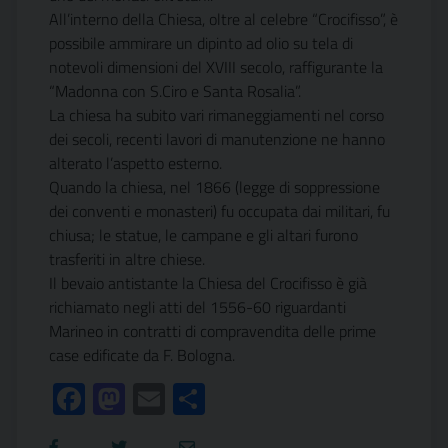
All’interno della Chiesa, oltre al celebre “Crocifisso”, è
possibile ammirare un dipinto ad olio su tela di
notevoli dimensioni del XVIII secolo, raffigurante la
“Madonna con S.Ciro e Santa Rosalia”.
La chiesa ha subito vari rimaneggiamenti nel corso
dei secoli, recenti lavori di manutenzione ne hanno
alterato l’aspetto esterno.
Quando la chiesa, nel 1866 (legge di soppressione
dei conventi e monasteri) fu occupata dai militari, fu
chiusa; le statue, le campane e gli altari furono
trasferiti in altre chiese.
Il bevaio antistante la Chiesa del Crocifisso è già
richiamato negli atti del 1556-60 riguardanti
Marineo in contratti di compravendita delle prime
case edificate da F. Bologna.
Facebook
Mastodon
Email
Condividi