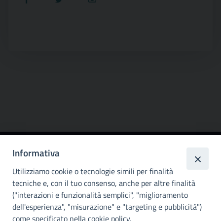
Informativa
Città
metropolitana di
Utilizziamo cookie o tecnologie simili per finalità
Palermo
tecniche e, con il tuo consenso, anche per altre finalità
("interazioni e funzionalità semplici", "miglioramento
INFO E CONTATTI
dell'esperienza", "misurazione" e "targeting e pubblicità")
come specificato nella cookie policy.
I nostri canali social