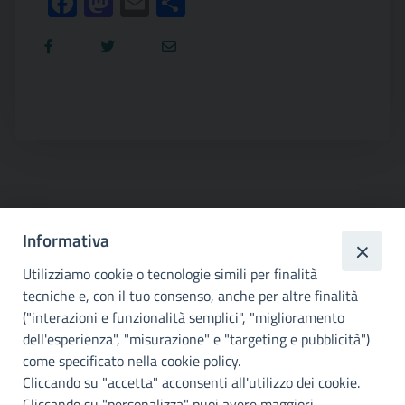
Facebook
Mastodon
Email
Condividi
Informativa
Utilizziamo cookie o tecnologie simili per finalità
tecniche e, con il tuo consenso, anche per altre finalità
("interazioni e funzionalità semplici", "miglioramento
Città
dell'esperienza", "misurazione" e "targeting e pubblicità")
metropolitana di
come specificato nella cookie policy.
Palermo
Cliccando su "accetta" acconsenti all'utilizzo dei cookie.
Cliccando su "personalizza" puoi avere maggiori