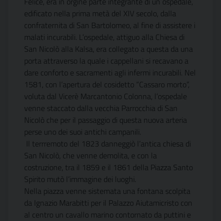
Felice, era in orgine parte integrante di un ospedale,
edificato nella prima metà del XIV secolo, dalla
confraternita di San Bartolomeo, al fine di assistere i
malati incurabili. L’ospedale, attiguo alla Chiesa di
San Nicolò alla Kalsa, era collegato a questa da una
porta attraverso la quale i cappellani si recavano a
dare conforto e sacramenti agli infermi incurabili. Nel
1581, con l’apertura del cosidetto “Cassaro morto”,
voluta dal Vicerè Marcantonio Colonna, l’ospedale
venne staccato dalla vecchia Parrocchia di San
Nicolò che per il passaggio di questa nuova arteria
perse uno dei suoi antichi campanili.
Il terrremoto del 1823 danneggiò l’antica chiesa di
San Nicolò, che venne demolita, e con la
costruzione, tra il 1859 e il 1861 della Piazza Santo
Spirito mutò l’immagine dei luoghi.
Nella piazza venne sistemata una fontana scolpita
da Ignazio Marabitti per il Palazzo Aiutamicristo con
al centro un cavallo marino contornato da puttini e