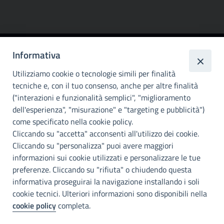
Informativa
Città
metropolitana di
Utilizziamo cookie o tecnologie simili per finalità
Palermo
tecniche e, con il tuo consenso, anche per altre finalità
("interazioni e funzionalità semplici", "miglioramento
INFO E CONTATTI
dell'esperienza", "misurazione" e "targeting e pubblicità")
come specificato nella cookie policy.
I nostri canali social
Cliccando su "accetta" acconsenti all'utilizzo dei cookie.
Cliccando su "personalizza" puoi avere maggiori
Accessibilità
informazioni sui cookie utilizzati e personalizzare le tue
Città Metropolitana di Palermo si impegna a rendere il proprio sito
preferenze. Cliccando su "rifiuta" o chiudendo questa
web accessibile, conformemente al D.lgs. 10 agosto 2018, n°106
informativa proseguirai la navigazione installando i soli
che ha recepito la direttiva UE 2016/2102 del Parlamento euopeo e
cookie tecnici. Ulteriori informazioni sono disponibili nella
del Consiglio.
cookie policy
completa.
Dichiarazione di accessibilità