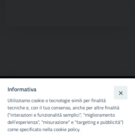
Informativa
Città
metropolitana di
Utilizziamo cookie o tecnologie simili per finalità
Palermo
tecniche e, con il tuo consenso, anche per altre finalità
("interazioni e funzionalità semplici", "miglioramento
INFO E CONTATTI
dell'esperienza", "misurazione" e "targeting e pubblicità")
come specificato nella cookie policy.
I nostri canali social