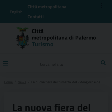
⋮
Città metropolitana
English
Contatti
Città
metropolitana di Palermo
Turismo
Ricerca
Home
News
La nuova fiera del fumetto, del videogioco e del cosplay approda a palermo
La nuova fiera del