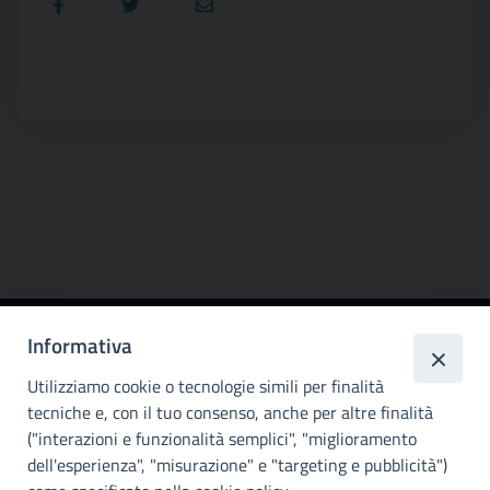
Informativa
Città
metropolitana di
Utilizziamo cookie o tecnologie simili per finalità
Palermo
tecniche e, con il tuo consenso, anche per altre finalità
("interazioni e funzionalità semplici", "miglioramento
INFO E CONTATTI
dell'esperienza", "misurazione" e "targeting e pubblicità")