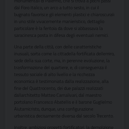
monumentali di Palermo, che si trova a pochi passi
dal Foro Italico, un arco a tutto sesto, in cui il
bugnato favorisce gli elementi plastici e chiaroscurali
in uno stile vivacemente manieristico, dettaglio
particolare è la feritoia da dove si abbassava la
saracinesca posta in difesa degli eventuali nemici.
Una parte della città, con delle caratteristiche
inusuali, sorta come la cittadella fortificata dellemiro,
sede della sua corte, ma, in perenne evoluzione, la
trasformazione del quartiere, e, di conseguenza il
tessuto sociale di alto livello e la ricchezza
economica è testimoniata dalla realizzazione, alla
fine del Quattrocento, dei due palazzi realizzati
dallarchitetto Matteo Carnalivari, dal maestro
portolano Francesco Abatellis e il barone Guglielmo
Aiutamicristo, dunque, una configurazione
urbanistica decisamente diversa dal secolo Trecento.
Inoltre, ambiziosi progetti fortificatori, la demolizione