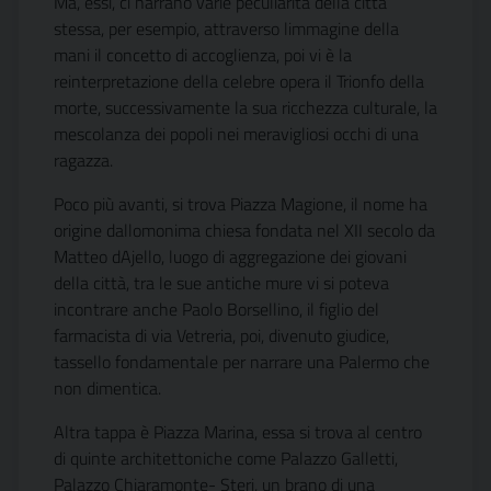
Ma, essi, ci narrano varie peculiarità della città
stessa, per esempio, attraverso limmagine della
mani il concetto di accoglienza, poi vi è la
reinterpretazione della celebre opera il Trionfo della
morte, successivamente la sua ricchezza culturale, la
mescolanza dei popoli nei meravigliosi occhi di una
ragazza.
Poco più avanti, si trova Piazza Magione, il nome ha
origine dallomonima chiesa fondata nel XII secolo da
Matteo dAjello, luogo di aggregazione dei giovani
della città, tra le sue antiche mure vi si poteva
incontrare anche Paolo Borsellino, il figlio del
farmacista di via Vetreria, poi, divenuto giudice,
tassello fondamentale per narrare una Palermo che
non dimentica.
Altra tappa è Piazza Marina, essa si trova al centro
di quinte architettoniche come Palazzo Galletti,
Palazzo Chiaramonte- Steri, un brano di una