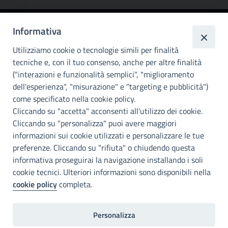
Informativa
Città
metropolitana di
Utilizziamo cookie o tecnologie simili per finalità
Palermo
tecniche e, con il tuo consenso, anche per altre finalità
("interazioni e funzionalità semplici", "miglioramento
INFO E CONTATTI
dell'esperienza", "misurazione" e "targeting e pubblicità")
come specificato nella cookie policy.
I nostri canali social
Cliccando su "accetta" acconsenti all'utilizzo dei cookie.
Cliccando su "personalizza" puoi avere maggiori
Accessibilità
informazioni sui cookie utilizzati e personalizzare le tue
Città Metropolitana di Palermo si impegna a rendere il proprio sito
preferenze. Cliccando su "rifiuta" o chiudendo questa
web accessibile, conformemente al D.lgs. 10 agosto 2018, n°106
informativa proseguirai la navigazione installando i soli
che ha recepito la direttiva UE 2016/2102 del Parlamento euopeo e
cookie tecnici. Ulteriori informazioni sono disponibili nella
del Consiglio.
cookie policy
completa.
Dichiarazione di accessibilità
Personalizza
Note legali
Privacy
RDP
Invia un commento