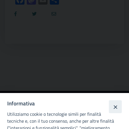
Facebook
Mastodon
Email
Condividi
Informativa
Città
metropolitana di
Utilizziamo cookie o tecnologie simili per finalità
Palermo
tecniche e, con il tuo consenso, anche per altre finalità
("interazioni e funzionalità semplici", "miglioramento