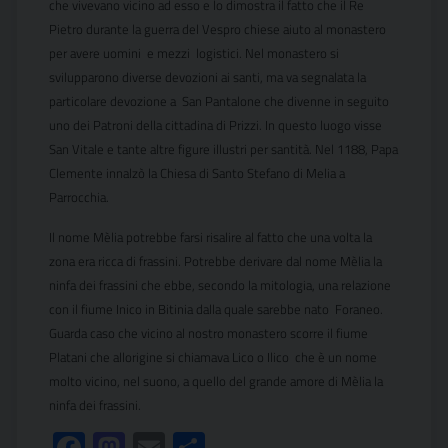
che vivevano vicino ad esso e lo dimostra il fatto che il Re
Pietro durante la guerra del Vespro chiese aiuto al monastero
per avere uomini e mezzi logistici. Nel monastero si
svilupparono diverse devozioni ai santi, ma va segnalata la
particolare devozione a San Pantalone che divenne in seguito
uno dei Patroni della cittadina di Prizzi. In questo luogo visse
San Vitale e tante altre figure illustri per santità. Nel 1188, Papa
Clemente innalzò la Chiesa di Santo Stefano di Melia a
Parrocchia.
Il nome Mèlia potrebbe farsi risalire al fatto che una volta la
zona era ricca di frassini. Potrebbe derivare dal nome Mèlia la
ninfa dei frassini che ebbe, secondo la mitologia, una relazione
con il fiume Inico in Bitinia dalla quale sarebbe nato Foraneo.
Guarda caso che vicino al nostro monastero scorre il fiume
Platani che allorigine si chiamava Lico o Ilico che è un nome
molto vicino, nel suono, a quello del grande amore di Mèlia la
ninfa dei frassini.