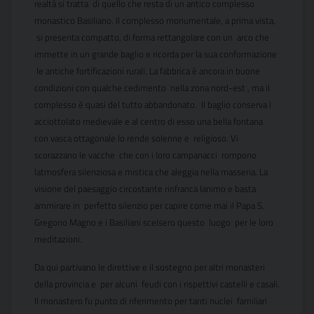
realtà si tratta di quello che resta di un antico complesso
monastico Basiliano. Il complesso monumentale, a prima vista,
si presenta compatto, di forma rettangolare con un arco che
immette in un grande baglio e ricorda per la sua conformazione
le antiche fortificazioni rurali. La fabbrica è ancora in buone
condizioni con qualche cedimento nella zona nord-est , ma il
complesso è quasi del tutto abbandonato. Il baglio conserva l
acciottolato medievale e al centro di esso una bella fontana
con vasca ottagonale lo rende solenne e religioso. Vi
scorazzano le vacche che con i loro campanacci rompono
latmosfera silenziosa e mistica che aleggia nella masseria. La
visione del paesaggio circostante rinfranca lanimo e basta
ammirare in perfetto silenzio per capire come mai il Papa S.
Gregorio Magno e i Basiliani scelsero questo luogo per le loro
meditazioni.
Da qui partivano le direttive e il sostegno per altri monasteri
della provincia e per alcuni feudi con i rispettivi castelli e casali.
Il monastero fu punto di riferimento per tanti nuclei familiari