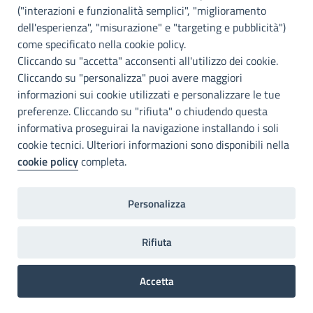
("interazioni e funzionalità semplici", "miglioramento
INFO E CONTATTI
dell'esperienza", "misurazione" e "targeting e pubblicità")
come specificato nella cookie policy.
I nostri canali social
Cliccando su "accetta" acconsenti all'utilizzo dei cookie.
Cliccando su "personalizza" puoi avere maggiori
Accessibilità
informazioni sui cookie utilizzati e personalizzare le tue
Città Metropolitana di Palermo si impegna a rendere il proprio sito
preferenze. Cliccando su "rifiuta" o chiudendo questa
web accessibile, conformemente al D.lgs. 10 agosto 2018, n°106
informativa proseguirai la navigazione installando i soli
che ha recepito la direttiva UE 2016/2102 del Parlamento euopeo e
cookie tecnici. Ulteriori informazioni sono disponibili nella
del Consiglio.
cookie policy
completa.
Dichiarazione di accessibilità
Personalizza
Note legali
Privacy
RDP
Invia un commento
2022©Copright Città metropolitana di Palermo
Rifiuta
Accetta
Preferenze Cookie
Translate »