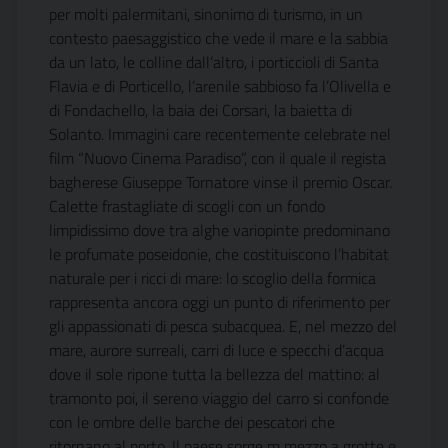
per molti palermitani, sinonimo di turismo, in un
contesto paesaggistico che vede il mare e la sabbia
da un lato, le colline dall’altro, i porticcioli di Santa
Flavia e di Porticello, l’arenile sabbioso fa l’Olivella e
di Fondachello, la baia dei Corsari, la baietta di
Solanto. Immagini care recentemente celebrate nel
film “Nuovo Cinema Paradiso”, con il quale il regista
bagherese Giuseppe Tornatore vinse il premio Oscar.
Calette frastagliate di scogli con un fondo
limpidissimo dove tra alghe variopinte predominano
le profumate poseidonie, che costituiscono l’habitat
naturale per i ricci di mare: lo scoglio della formica
rappresenta ancora oggi un punto di riferimento per
gli appassionati di pesca subacquea. E, nel mezzo del
mare, aurore surreali, carri di luce e specchi d’acqua
dove il sole ripone tutta la bellezza del mattino: al
tramonto poi, il sereno viaggio del carro si confonde
con le ombre delle barche dei pescatori che
ritornano al porto. Il paese sorge m mezzo a grotte e