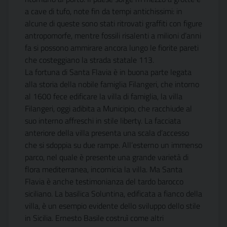
a cave di tufo, note fin da tempi antichissimi: in
alcune di queste sono stati ritrovati graffiti con figure
antropomorfe, mentre fossili risalenti a milioni d’anni
fa si possono ammirare ancora lungo le fiorite pareti
che costeggiano la strada statale 113.
La fortuna di Santa Flavia è in buona parte legata
alla storia della nobile famiglia Filangeri, che intorno
al 1600 fece edificare la villa di famiglia, la villa
Filangeri, oggi adibita a Municipio, che racchiude al
suo interno affreschi in stile liberty. La facciata
anteriore della villa presenta una scala d’accesso
che si sdoppia su due rampe. All’esterno un immenso
parco, nel quale è presente una grande varietà di
flora mediterranea, incornicia la villa. Ma Santa
Flavia è anche testimonianza del tardo barocco
siciliano. La basilica Soluntina, edificata a fianco della
villa, è un esempio evidente dello sviluppo dello stile
in Sicilia. Ernesto Basile costruì come altri