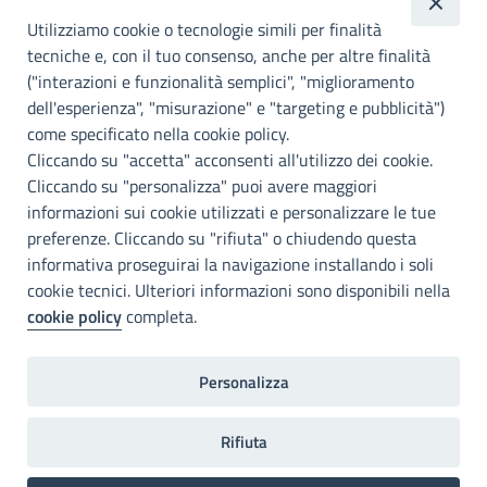
metropolitana di
Utilizziamo cookie o tecnologie simili per finalità
Palermo
tecniche e, con il tuo consenso, anche per altre finalità
("interazioni e funzionalità semplici", "miglioramento
INFO E CONTATTI
dell'esperienza", "misurazione" e "targeting e pubblicità")
come specificato nella cookie policy.
I nostri canali social
Cliccando su "accetta" acconsenti all'utilizzo dei cookie.
Cliccando su "personalizza" puoi avere maggiori
Accessibilità
informazioni sui cookie utilizzati e personalizzare le tue
Città Metropolitana di Palermo si impegna a rendere il proprio sito
preferenze. Cliccando su "rifiuta" o chiudendo questa
web accessibile, conformemente al D.lgs. 10 agosto 2018, n°106
informativa proseguirai la navigazione installando i soli
che ha recepito la direttiva UE 2016/2102 del Parlamento euopeo e
cookie tecnici. Ulteriori informazioni sono disponibili nella
del Consiglio.
cookie policy
completa.
Dichiarazione di accessibilità
Personalizza
Note legali
Privacy
RDP
Invia un commento
2022©Copright Città metropolitana di Palermo
Rifiuta