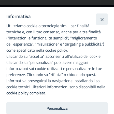
Informativa
Città
metropolitana di
Utilizziamo cookie o tecnologie simili per finalità
Palermo
tecniche e, con il tuo consenso, anche per altre finalità
("interazioni e funzionalità semplici", "miglioramento
INFO E CONTATTI
dell'esperienza", "misurazione" e "targeting e pubblicità")
come specificato nella cookie policy.
I nostri canali social
Cliccando su "accetta" acconsenti all'utilizzo dei cookie.
Cliccando su "personalizza" puoi avere maggiori
Accessibilità
informazioni sui cookie utilizzati e personalizzare le tue
Città Metropolitana di Palermo si impegna a rendere il proprio sito
preferenze. Cliccando su "rifiuta" o chiudendo questa
web accessibile, conformemente al D.lgs. 10 agosto 2018, n°106
informativa proseguirai la navigazione installando i soli
che ha recepito la direttiva UE 2016/2102 del Parlamento euopeo e
cookie tecnici. Ulteriori informazioni sono disponibili nella
del Consiglio.
cookie policy
completa.
Dichiarazione di accessibilità
Personalizza