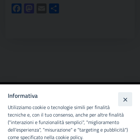
Facebook
Mastodon
Email
Condividi
Informativa
Città
metropolitana di
Utilizziamo cookie o tecnologie simili per finalità
Palermo
tecniche e, con il tuo consenso, anche per altre finalità
("interazioni e funzionalità semplici", "miglioramento
INFO E CONTATTI
dell'esperienza", "misurazione" e "targeting e pubblicità")
come specificato nella cookie policy.
I nostri canali social