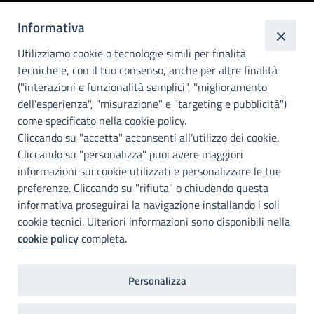
Informativa
Città
metropolitana di
Utilizziamo cookie o tecnologie simili per finalità
Palermo
tecniche e, con il tuo consenso, anche per altre finalità
("interazioni e funzionalità semplici", "miglioramento
INFO E CONTATTI
dell'esperienza", "misurazione" e "targeting e pubblicità")
come specificato nella cookie policy.
I nostri canali social
Cliccando su "accetta" acconsenti all'utilizzo dei cookie.
Cliccando su "personalizza" puoi avere maggiori
Accessibilità
informazioni sui cookie utilizzati e personalizzare le tue
Città Metropolitana di Palermo si impegna a rendere il proprio sito
preferenze. Cliccando su "rifiuta" o chiudendo questa
web accessibile, conformemente al D.lgs. 10 agosto 2018, n°106
informativa proseguirai la navigazione installando i soli
che ha recepito la direttiva UE 2016/2102 del Parlamento euopeo e
cookie tecnici. Ulteriori informazioni sono disponibili nella
del Consiglio.
cookie policy
completa.
Dichiarazione di accessibilità
Personalizza
Note legali
Privacy
RDP
Invia un commento
2022©Copright Città metropolitana di Palermo