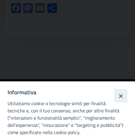
Facebook
Mastodon
Email
Condividi
Informativa
Città
metropolitana di
Utilizziamo cookie o tecnologie simili per finalità
Palermo
tecniche e, con il tuo consenso, anche per altre finalità
("interazioni e funzionalità semplici", "miglioramento
INFO E CONTATTI
dell'esperienza", "misurazione" e "targeting e pubblicità")
come specificato nella cookie policy.
I nostri canali social