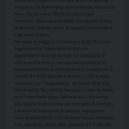
avanti una tradizione millenaria le ultime aziende
artigianali. Da Piano Margi all’incantevole terrazza di
Piano Tavole non è difficile incontrare una
“mannara”, dove viene prodotta una squisita ricotta,
da gustare calda sul posto, lo squisito caciocavallo e
il pecorino siciliano.
Nel mese di maggio il Comune e la locale Pro Loco
organizzano la “sagra della ricotta”, con
degustazione dei prodotti tipici. La produzione di
ottima ricotta trova il suo naturale complemento
nella elaborazione di straordinari dolci tradizionali: la
cassata è il dolce principe e proprio a Cinisi è stata
realizzata una “megacassata” da record, oltre 600
chili di bontà. Tra il Monte Pecoraro e il Monte Anello
ecco l’imponente bosco >anfocanale o Malaverra,
una lecceta (Quercus Ilex) con esemplari di Azeruolo
e Roverella. Scendendo di quota la vegetazione
muta gradatamente. Ulivi saraceni, carrubi, mandorli,
noci, albicocchi, peschi, fichi, pistacchi e il ficodindia,