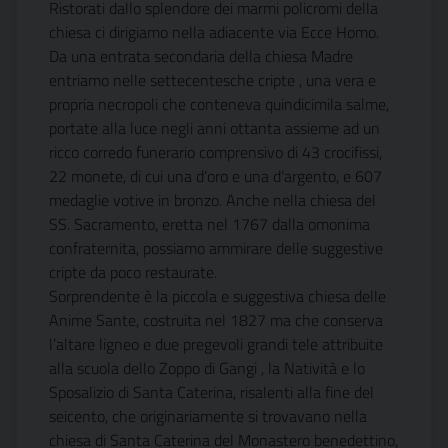
Ristorati dallo splendore dei marmi policromi della
chiesa ci dirigiamo nella adiacente via Ecce Homo.
Da una entrata secondaria della chiesa Madre
entriamo nelle settecentesche cripte , una vera e
propria necropoli che conteneva quindicimila salme,
portate alla luce negli anni ottanta assieme ad un
ricco corredo funerario comprensivo di 43 crocifissi,
22 monete, di cui una d’oro e una d’argento, e 607
medaglie votive in bronzo. Anche nella chiesa del
SS. Sacramento, eretta nel 1767 dalla omonima
confraternita, possiamo ammirare delle suggestive
cripte da poco restaurate.
Sorprendente è la piccola e suggestiva chiesa delle
Anime Sante, costruita nel 1827 ma che conserva
l’altare ligneo e due pregevoli grandi tele attribuite
alla scuola dello Zoppo di Gangi , la Natività e lo
Sposalizio di Santa Caterina, risalenti alla fine del
seicento, che originariamente si trovavano nella
chiesa di Santa Caterina del Monastero benedettino,