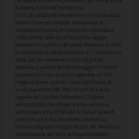
campagna di scavi che potrebbero riportare alla luce
il sistema cunicolare benedettino.
Usciti dal palazzo dei benedettini, nella bella piazza
Vittorio Emanuele Orlando, oltrepassata la
zampillante fontana, entriamo nella secentesca
chiesa Madre, dedicata a Santa Fara, vergine
benedettina e patrona del paese. Risalente al 1676
fu completata in soli quattro anni. E’ a navata unica,
divisa dal coro mediante un arco. Di grande
interesse, il paliotto dell’altare maggiore in corallo,
lapislazzuli e onice, di scuola trapanese del 700.
Pregevoli anche i quindici misteri del Rosario, di
scuola napoletana del 700, nel sott’arco della
cappella del Crocifisso Interessanti l’organo
settecentesco, con prospetto a tre campate e
venticinque canne di facciata, le statue lignee di
Santa Anna e di San Benedetto, attribuita a
Girolamo Bagnasco e la grande tela del “Martirio di
Santa Barbara, del 1672, di Filippo Randazzo.