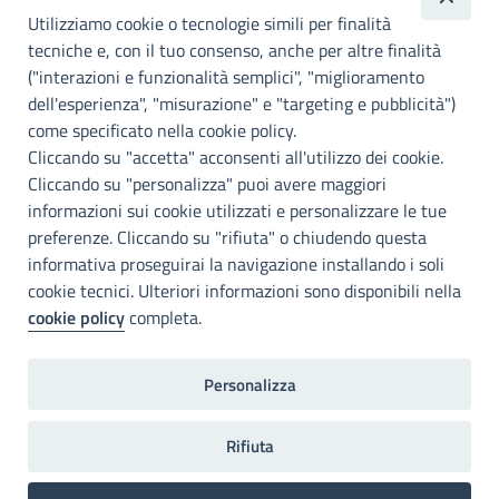
metropolitana di
Utilizziamo cookie o tecnologie simili per finalità
Palermo
tecniche e, con il tuo consenso, anche per altre finalità
("interazioni e funzionalità semplici", "miglioramento
INFO E CONTATTI
dell'esperienza", "misurazione" e "targeting e pubblicità")
come specificato nella cookie policy.
I nostri canali social
Cliccando su "accetta" acconsenti all'utilizzo dei cookie.
Cliccando su "personalizza" puoi avere maggiori
Accessibilità
informazioni sui cookie utilizzati e personalizzare le tue
Città Metropolitana di Palermo si impegna a rendere il proprio sito
preferenze. Cliccando su "rifiuta" o chiudendo questa
web accessibile, conformemente al D.lgs. 10 agosto 2018, n°106
informativa proseguirai la navigazione installando i soli
che ha recepito la direttiva UE 2016/2102 del Parlamento euopeo e
cookie tecnici. Ulteriori informazioni sono disponibili nella
del Consiglio.
cookie policy
completa.
Dichiarazione di accessibilità
Personalizza
Note legali
Privacy
RDP
Invia un commento
2022©Copright Città metropolitana di Palermo
Rifiuta