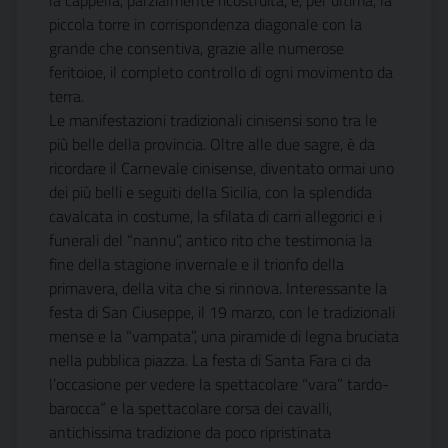
la cappella, parzialmente ricostruita, e, per ultima, la
piccola torre in corrispondenza diagonale con la
grande che consentiva, grazie alle numerose
feritoioe, il completo controllo di ogni movimento da
terra.
Le manifestazioni tradizionali cinisensi sono tra le
più belle della provincia. Oltre alle due sagre, è da
ricordare il Carnevale cinisense, diventato ormai uno
dei più belli e seguiti della Sicilia, con la splendida
cavalcata in costume, la sfilata di carri allegorici e i
funerali del “nannu”, antico rito che testimonia la
fine della stagione invernale e il trionfo della
primavera, della vita che si rinnova. Interessante la
festa di San Ciuseppe, il 19 marzo, con le tradizionali
mense e la “vampata”, una piramide di legna bruciata
nella pubblica piazza. La festa di Santa Fara ci da
l’occasione per vedere la spettacolare “vara” tardo-
barocca” e la spettacolare corsa dei cavalli,
antichissima tradizione da poco ripristinata