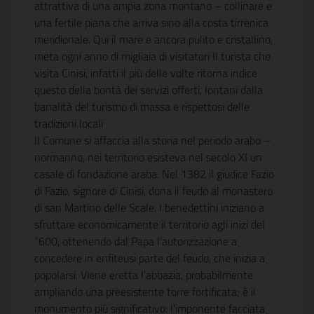
attrattiva di una ampia zona montano – collinare e
una fertile piana che arriva sino alla costa tirrenica
meridionale. Qui il mare e ancora pulito e cristallino,
meta ogni anno di migliaia di visitatori II turista che
visita Cinisi, infatti il più delle volte ritorna indice
questo della bontà dei servizi offerti, lontani dalla
banalità del turismo di massa e rispettosi delle
tradizioni locali
Il Comune si affaccia alla storia nel periodo arabo –
normanno, nei territorio esisteva nel secolo XI un
casale di fondazione araba. Nel 1382 il giudice Fazio
di Fazio, signore di Cinisi, dona il feudo al monastero
di san Martino delle Scale. I benedettini iniziano a
sfruttare economicamente il territorio agli inizi del
“600, ottenendo dal Papa l’autorizzazione a
concedere in enfiteusi parte del feudo, che inizia a
popolarsi. Viene eretta l’abbazia, probabilmente
ampliando una preesistente torre fortificata; è il
monumento più significativo: l’imponente facciata