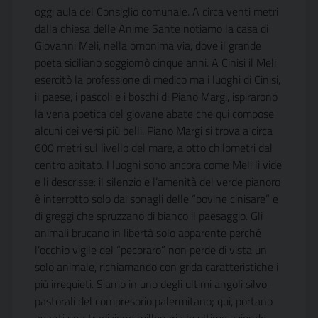
oggi aula del Consiglio comunale. A circa venti metri
dalla chiesa delle Anime Sante notiamo la casa di
Giovanni Meli, nella omonima via, dove il grande
poeta siciliano soggiornò cinque anni. A Cinisi il Meli
esercitò la professione di medico ma i luoghi di Cinisi,
il paese, i pascoli e i boschi di Piano Margi, ispirarono
la vena poetica del giovane abate che qui compose
alcuni dei versi più belli. Piano Margi si trova a circa
600 metri sul livello del mare, a otto chilometri dal
centro abitato. I luoghi sono ancora come Meli li vide
e li descrisse: il silenzio e l’amenità del verde pianoro
è interrotto solo dai sonagli delle “bovine cinisare” e
di greggi che spruzzano di bianco il paesaggio. Gli
animali brucano in libertà solo apparente perché
l’occhio vigile del “pecoraro” non perde di vista un
solo animale, richiamando con grida caratteristiche i
più irrequieti. Siamo in uno degli ultimi angoli silvo-
pastorali del compresorio palermitano; qui, portano