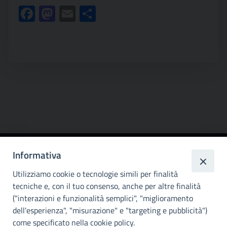
Facebook
Mastodon
Email
Condividi
Informativa
Città
metropolitana di
Utilizziamo cookie o tecnologie simili per finalità
Palermo
tecniche e, con il tuo consenso, anche per altre finalità
("interazioni e funzionalità semplici", "miglioramento
INFO E CONTATTI
dell'esperienza", "misurazione" e "targeting e pubblicità")
come specificato nella cookie policy.
I nostri canali social