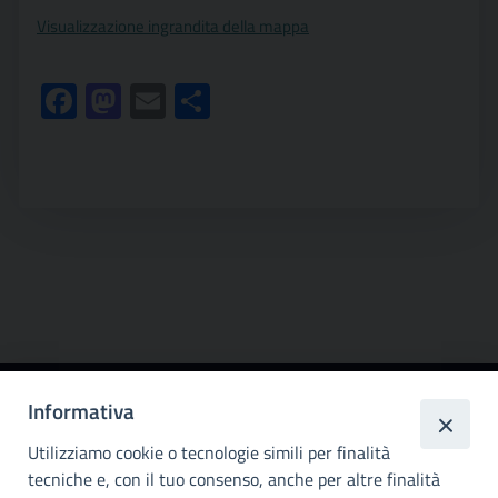
Visualizzazione ingrandita della mappa
Facebook
Mastodon
Email
Condividi
Informativa
Città
metropolitana di
Utilizziamo cookie o tecnologie simili per finalità
Palermo
tecniche e, con il tuo consenso, anche per altre finalità