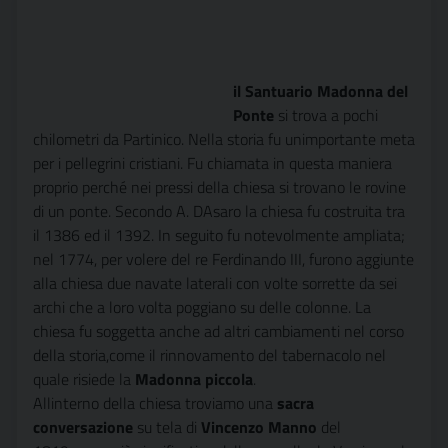
il Santuario Madonna del
Ponte
 si trova a pochi
chilometri da Partinico. Nella storia fu unimportante meta
per i pellegrini cristiani. Fu chiamata in questa maniera
proprio perché nei pressi della chiesa si trovano le rovine
di un ponte. Secondo A. DAsaro la chiesa fu costruita tra
il 1386 ed il 1392. In seguito fu notevolmente ampliata;
nel 1774, per volere del re Ferdinando III, furono aggiunte
alla chiesa due navate laterali con volte sorrette da sei
archi che a loro volta poggiano su delle colonne. La
chiesa fu soggetta anche ad altri cambiamenti nel corso
della storia,come il rinnovamento del tabernacolo nel
quale risiede la
Madonna piccola
.
Allinterno della chiesa troviamo una
sacra
conversazione
su tela di
Vincenzo Manno
del