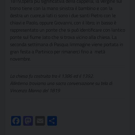
1819,opera più significativa della cappella; la Vergine sul
trono tiene con la mano sinistra il bambino e con la
destra un cuore,ai lati ci sono i due santi Pietro con le
chiavi e Paolo, oppure Giovanni, con il libro; in basso è
rappresentato un ponte che si può identificare con lantico
ponte sul fiume Jato che si trova vicino alla chiesa. La
seconda settimana di Pasqua limmagine viene portata in
gran festa a Partinico per rimanerci fino a metà
novembre.
La chiesa fu costruita tra il 1386 ed il 1392.
Allinterno troviamo una sacra conversazione su tela di
Vincenzo Manno del 1819
Facebook
Mastodon
Email
Condividi