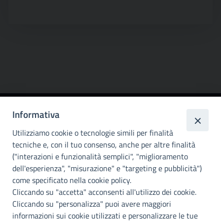
Informativa
Città
metropolitana di
Utilizziamo cookie o tecnologie simili per finalità
Palermo
tecniche e, con il tuo consenso, anche per altre finalità
("interazioni e funzionalità semplici", "miglioramento
INFO E CONTATTI
dell'esperienza", "misurazione" e "targeting e pubblicità")
come specificato nella cookie policy.
I nostri canali social
Cliccando su "accetta" acconsenti all'utilizzo dei cookie.
Cliccando su "personalizza" puoi avere maggiori
Accessibilità
informazioni sui cookie utilizzati e personalizzare le tue