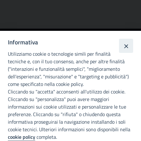
Informativa
Città
metropolitana di
Utilizziamo cookie o tecnologie simili per finalità
Palermo
tecniche e, con il tuo consenso, anche per altre finalità
("interazioni e funzionalità semplici", "miglioramento
INFO E CONTATTI
dell'esperienza", "misurazione" e "targeting e pubblicità")
come specificato nella cookie policy.
I nostri canali social
Cliccando su "accetta" acconsenti all'utilizzo dei cookie.
Cliccando su "personalizza" puoi avere maggiori
Accessibilità
informazioni sui cookie utilizzati e personalizzare le tue
Città Metropolitana di Palermo si impegna a rendere il proprio sito
preferenze. Cliccando su "rifiuta" o chiudendo questa
web accessibile, conformemente al D.lgs. 10 agosto 2018, n°106
informativa proseguirai la navigazione installando i soli
che ha recepito la direttiva UE 2016/2102 del Parlamento euopeo e
cookie tecnici. Ulteriori informazioni sono disponibili nella
del Consiglio.
cookie policy
completa.