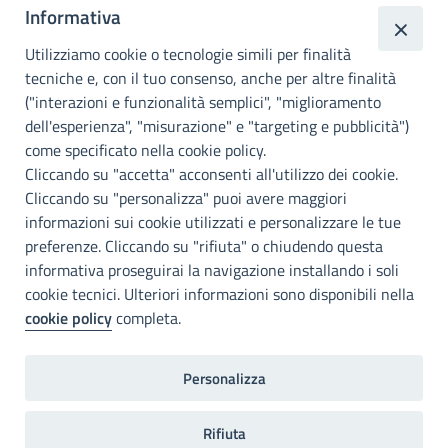
Informativa
Città
metropolitana di
Utilizziamo cookie o tecnologie simili per finalità
Palermo
tecniche e, con il tuo consenso, anche per altre finalità
("interazioni e funzionalità semplici", "miglioramento
INFO E CONTATTI
dell'esperienza", "misurazione" e "targeting e pubblicità")
come specificato nella cookie policy.
I nostri canali social
Cliccando su "accetta" acconsenti all'utilizzo dei cookie.
Cliccando su "personalizza" puoi avere maggiori
Accessibilità
informazioni sui cookie utilizzati e personalizzare le tue
Città Metropolitana di Palermo si impegna a rendere il proprio sito
preferenze. Cliccando su "rifiuta" o chiudendo questa
web accessibile, conformemente al D.lgs. 10 agosto 2018, n°106
informativa proseguirai la navigazione installando i soli
che ha recepito la direttiva UE 2016/2102 del Parlamento euopeo e
cookie tecnici. Ulteriori informazioni sono disponibili nella
del Consiglio.
cookie policy
completa.
Dichiarazione di accessibilità
Personalizza
Note legali
Privacy
RDP
Invia un commento
2022©Copright Città metropolitana di Palermo
Rifiuta