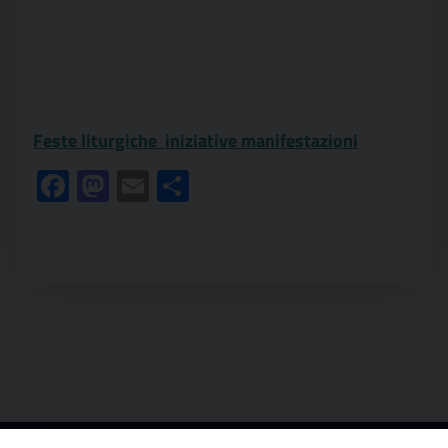
Feste liturgiche  iniziative manifestazioni
Facebook
Mastodon
Email
Condividi