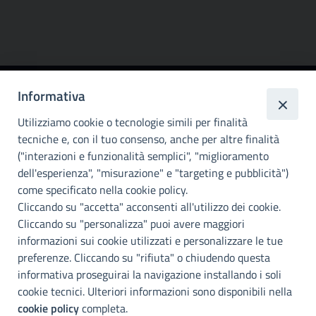
Informativa
Città
metropolitana di
Utilizziamo cookie o tecnologie simili per finalità
Palermo
tecniche e, con il tuo consenso, anche per altre finalità
("interazioni e funzionalità semplici", "miglioramento
INFO E CONTATTI
dell'esperienza", "misurazione" e "targeting e pubblicità")
come specificato nella cookie policy.
I nostri canali social
Cliccando su "accetta" acconsenti all'utilizzo dei cookie.
Cliccando su "personalizza" puoi avere maggiori
Accessibilità
informazioni sui cookie utilizzati e personalizzare le tue
Città Metropolitana di Palermo si impegna a rendere il proprio sito
preferenze. Cliccando su "rifiuta" o chiudendo questa
web accessibile, conformemente al D.lgs. 10 agosto 2018, n°106
informativa proseguirai la navigazione installando i soli
che ha recepito la direttiva UE 2016/2102 del Parlamento euopeo e
cookie tecnici. Ulteriori informazioni sono disponibili nella
del Consiglio.
cookie policy
completa.