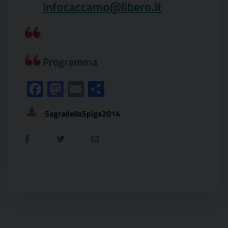
infocaccamo@libero.it
Programma
Facebook
Mastodon
Email
Condividi
SagradellaSpiga2014