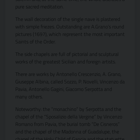
pure sacred meditation.
The wall decoration of the single nave is plastered
with simple friezes. Outstanding are A.Grano’s round
pictures (1697), which represent the most important
Saints of the Order.
The side chapels are full of pictorial and sculptural
works of the greatest Sicilian and foreign artists.
There are works by Antonello Crescenzio, A. Grano,
Giuseppe Albina, called Sozzo, P. Novelli, Vincenzo da
Pavia, Antonello Gagini, Giacomo Serpotta and
many others.
Noteworthy: the “monachino” by Serpotta and the
chapel of the “Sposalizio della Vergine” by Vincenzo
Romano from Pavia, the burial tomb “De Cisneros”
and the chapel of the Madonna of Guadalupe, the
chapel of the Holy Child of Gancia and the statuette