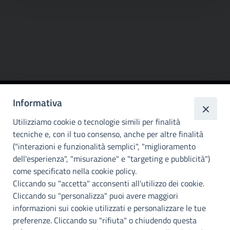
Informativa
Città
metropolitana di
Utilizziamo cookie o tecnologie simili per finalità
Palermo
tecniche e, con il tuo consenso, anche per altre finalità
("interazioni e funzionalità semplici", "miglioramento
INFO E CONTATTI
dell'esperienza", "misurazione" e "targeting e pubblicità")
come specificato nella cookie policy.
I nostri canali social
Cliccando su "accetta" acconsenti all'utilizzo dei cookie.
Cliccando su "personalizza" puoi avere maggiori
Accessibilità
informazioni sui cookie utilizzati e personalizzare le tue
Città Metropolitana di Palermo si impegna a rendere il proprio sito
preferenze. Cliccando su "rifiuta" o chiudendo questa
web accessibile, conformemente al D.lgs. 10 agosto 2018, n°106