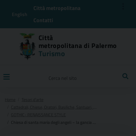
⋮
Città metropolitana
English
Contatti
Città
metropolitana di Palermo
Turismo
Ricerca
Home
Tesori d'arte
Cattedrali, Chiese, Oratori, Basiliche, Santuari, Cappelle e Conventi
GOTHIC- RENAISSANCE STYLE
Chiesa di santa maria degli angeli – la gancia – aperta al pubblico