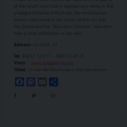
of the Infant Jesus that is exposed very rarely. In the
underground burial of the friars, the revolutionary
events were linked to the history of the city with
the Gancia and the “Buca della Salvezza” (Salvation
hole: a small perforation in the wall).
Address:
via Alloro, 27
Tel.
338 45 12 011 – 338 722 87 75.
Visits
:
www.viviapalermo.com
Ticket
. Circuito dell’Eccellenza e altre convenzioni.
Facebook
Mastodon
Email
Condividi