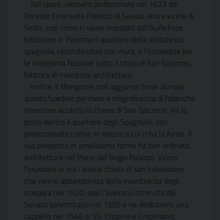
Tali opere vennero perfezionate nel 1623 dal
Principe Emanuele Filiberto di Savoia, allora vicerè di
Sicilia, così come ci viene ricordato dall’Aurìa:Fece
fabbricare in Palermo il quartiere della soldatesca
spagnola, circondandolo con mura, e l’hospedale per
la medesima Nazione sotto il titolo di San Giacomo,
fabbrica di maestosa architettura.
Inoltre, il Mongitore così aggiunse:Sorse dunque
questo Spedale per mole e magnificenza di fabbriche
maestoso accanto la chiesa di San Giacomo. Ha la
porta dentro il quartiere degli Spagnuoli, con
proporzionato cortile, in mezzo a cui ci ha la fonte. Il
suo prospetto in amplissima forma ha ben ordinata
architettura nel Piano del Regio Palazzo. Vicino
l’ospedale vi era l’antica chiesa di san Sebastiano
che venne abbandonata dalla maestranza degli
scarpara nel 1620; essi l’avevano ottenuta dal
Senato palermitano nel 1505 e ne dedicarono una
cappella nel 1546 ai SS. Crispino e Crispiniano,