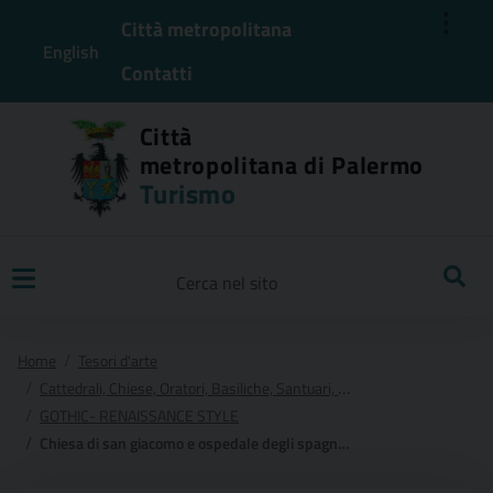
⋮
Città metropolitana
English
Contatti
Città
metropolitana di Palermo
Turismo
Ricerca
Home
Tesori d'arte
Cattedrali, Chiese, Oratori, Basiliche, Santuari, Cappelle e Conventi
GOTHIC- RENAISSANCE STYLE
Chiesa di san giacomo e ospedale degli spagnoli nel quartiere militare