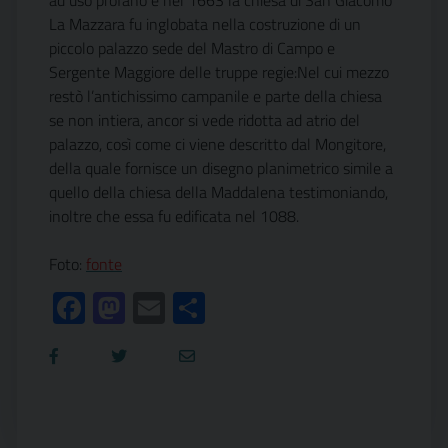
ad uso profano e nel 1663 la chiesa di San Giacomo
La Mazzara fu inglobata nella costruzione di un
piccolo palazzo sede del Mastro di Campo e
Sergente Maggiore delle truppe regie:Nel cui mezzo
restò l’antichissimo campanile e parte della chiesa
se non intiera, ancor si vede ridotta ad atrio del
palazzo, così come ci viene descritto dal Mongitore,
della quale fornisce un disegno planimetrico simile a
quello della chiesa della Maddalena testimoniando,
inoltre che essa fu edificata nel 1088.
Foto:
fonte
Facebook
Mastodon
Email
Condividi