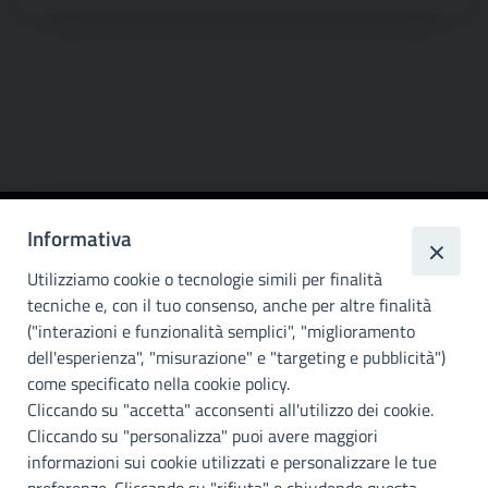
Informativa
Città
metropolitana di
Utilizziamo cookie o tecnologie simili per finalità
Palermo
tecniche e, con il tuo consenso, anche per altre finalità
("interazioni e funzionalità semplici", "miglioramento
INFO E CONTATTI
dell'esperienza", "misurazione" e "targeting e pubblicità")
come specificato nella cookie policy.
I nostri canali social
Cliccando su "accetta" acconsenti all'utilizzo dei cookie.
Cliccando su "personalizza" puoi avere maggiori
Accessibilità
informazioni sui cookie utilizzati e personalizzare le tue
Città Metropolitana di Palermo si impegna a rendere il proprio sito
preferenze. Cliccando su "rifiuta" o chiudendo questa