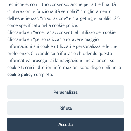
Palermo
tecniche e, con il tuo consenso, anche per altre finalità
("interazioni e funzionalità semplici", "miglioramento
INFO E CONTATTI
dell'esperienza", "misurazione" e "targeting e pubblicità")
come specificato nella cookie policy.
I nostri canali social
Cliccando su "accetta" acconsenti all'utilizzo dei cookie.
Cliccando su "personalizza" puoi avere maggiori
Accessibilità
informazioni sui cookie utilizzati e personalizzare le tue
Città Metropolitana di Palermo si impegna a rendere il proprio sito
preferenze. Cliccando su "rifiuta" o chiudendo questa
web accessibile, conformemente al D.lgs. 10 agosto 2018, n°106
informativa proseguirai la navigazione installando i soli
che ha recepito la direttiva UE 2016/2102 del Parlamento euopeo e
cookie tecnici. Ulteriori informazioni sono disponibili nella
del Consiglio.
cookie policy
completa.
Dichiarazione di accessibilità
Personalizza
Note legali
Privacy
RDP
Invia un commento
2022©Copright Città metropolitana di Palermo
Rifiuta
Accetta