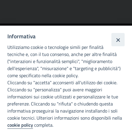
Informativa
Città
metropolitana di
Utilizziamo cookie o tecnologie simili per finalità
Palermo
tecniche e, con il tuo consenso, anche per altre finalità
("interazioni e funzionalità semplici", "miglioramento
INFO E CONTATTI
dell'esperienza", "misurazione" e "targeting e pubblicità")
come specificato nella cookie policy.
I nostri canali social
Cliccando su "accetta" acconsenti all'utilizzo dei cookie.
Cliccando su "personalizza" puoi avere maggiori
Accessibilità
informazioni sui cookie utilizzati e personalizzare le tue
Città Metropolitana di Palermo si impegna a rendere il proprio sito
preferenze. Cliccando su "rifiuta" o chiudendo questa
web accessibile, conformemente al D.lgs. 10 agosto 2018, n°106
informativa proseguirai la navigazione installando i soli
che ha recepito la direttiva UE 2016/2102 del Parlamento euopeo e
cookie tecnici. Ulteriori informazioni sono disponibili nella
del Consiglio.
cookie policy
completa.
Dichiarazione di accessibilità