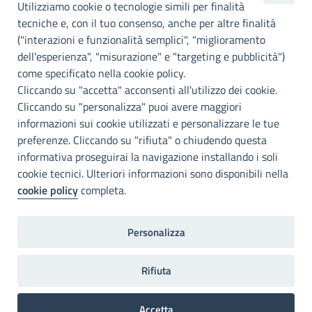
metropolitana di
Utilizziamo cookie o tecnologie simili per finalità
Palermo
tecniche e, con il tuo consenso, anche per altre finalità
("interazioni e funzionalità semplici", "miglioramento
INFO E CONTATTI
dell'esperienza", "misurazione" e "targeting e pubblicità")
come specificato nella cookie policy.
I nostri canali social
Cliccando su "accetta" acconsenti all'utilizzo dei cookie.
Cliccando su "personalizza" puoi avere maggiori
Accessibilità
informazioni sui cookie utilizzati e personalizzare le tue
Città Metropolitana di Palermo si impegna a rendere il proprio sito
preferenze. Cliccando su "rifiuta" o chiudendo questa
web accessibile, conformemente al D.lgs. 10 agosto 2018, n°106
informativa proseguirai la navigazione installando i soli
che ha recepito la direttiva UE 2016/2102 del Parlamento euopeo e
cookie tecnici. Ulteriori informazioni sono disponibili nella
del Consiglio.
cookie policy
completa.
Dichiarazione di accessibilità
Personalizza
Note legali
Privacy
RDP
Invia un commento
2022©Copright Città metropolitana di Palermo
Rifiuta
Accetta