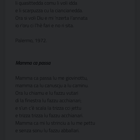
li quasittedda comu li voli idda
e li scarpuzza cu la ciancianedda.
Ora si voli Diu e mi ‘nzerta l’annata
io r’oru ci l’hè fari e no ri sita.
Palermo, 1972.
Mamma ca passa
Mamma ca passa lu me giovinottu,
mamma ca lu canuscju a lu caminu.
Ora lu chiamu e lu fazzu vutari
di la finestra lu fazzu acchianari;
e s’un c’è scala la trizza cci jettu
e trizza trizza lu fazzu acchianari.
Mamma ca mi lu strinciu a lu me pettu
e senza sonu lu fazzu abballari.