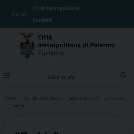
⋮
Città metropolitana
English
Contatti
Città
metropolitana di Palermo
Turismo
Ricerca
Home
Arte, Cultura e Folklore
Tradizioni popolari
Canti e cunti
“bedda”