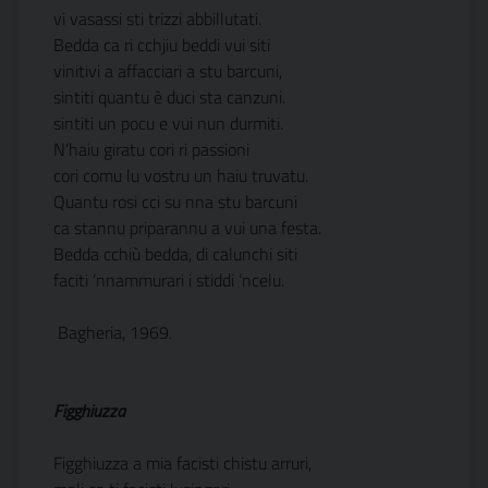
vi vasassi sti trizzi abbillutati.
Bedda ca ri cchjiu beddi vui siti
vinitivi a affacciari a stu barcuni,
sintiti quantu è duci sta canzuni.
sintiti un pocu e vui nun durmiti.
N’haiu giratu cori ri passioni
cori comu lu vostru un haiu truvatu.
Quantu rosi cci su nna stu barcuni
ca stannu priparannu a vui una festa.
Bedda cchiù bedda, di calunchi siti
faciti ‘nnammurari i stiddi ‘ncelu.
Bagheria, 1969.
Figghiuzza
Figghiuzza a mia facisti chistu arruri,