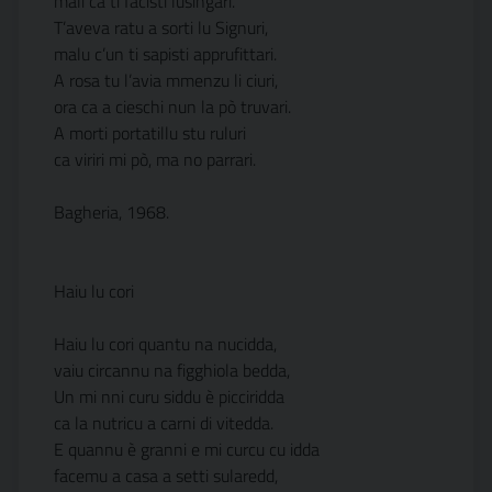
mali ca ti facisti lusingari.
T’aveva ratu a sorti lu Signuri,
malu c’un ti sapisti apprufittari.
A rosa tu l’avia mmenzu li ciuri,
ora ca a cieschi nun la pò truvari.
A morti portatillu stu ruluri
ca viriri mi pò, ma no parrari.
Bagheria, 1968.
Haiu lu cori
Haiu lu cori quantu na nucidda,
vaiu circannu na figghiola bedda,
Un mi nni curu siddu è picciridda
ca la nutricu a carni di vitedda.
E quannu è granni e mi curcu cu idda
facemu a casa a setti sularedd,