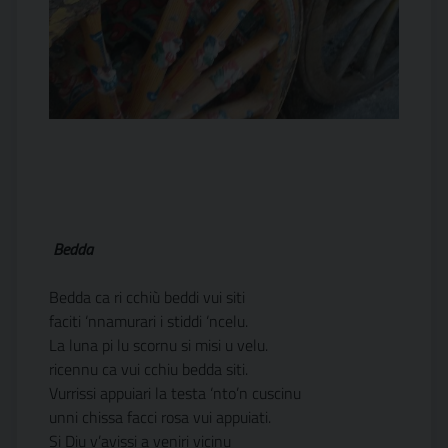
Bedda
Bedda ca ri cchiù beddi vui siti
faciti ‘nnamurari i stiddi ‘ncelu.
La luna pi lu scornu si misi u velu.
ricennu ca vui cchiu bedda siti.
Vurrissi appuiari la testa ‘nto’n cuscinu
unni chissa facci rosa vui appuiati.
Si Diu v’avissi a veniri vicinu