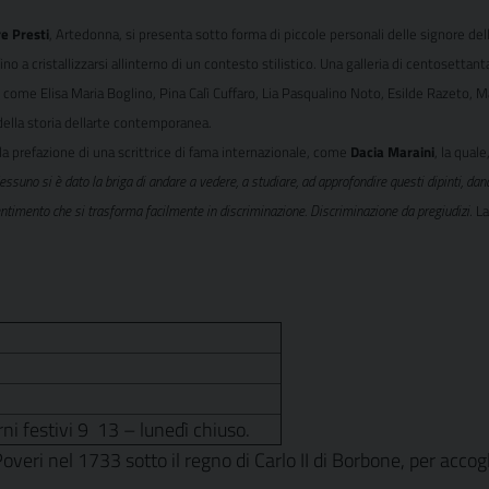
e Presti
, Artedonna, si presenta sotto forma di piccole personali delle signore dell
 a cristallizzarsi allinterno di un contesto stilistico. Una galleria di centosettant
 come Elisa Maria Boglino, Pina Calì Cuffaro, Lia Pasqualino Noto, Esilde Razeto, Mar
della storia dellarte contemporanea.
 la prefazione di una scrittrice di fama internazionale, come
Dacia Maraini
, la qual
essuno si è dato la briga di andare a vedere, a studiare, ad approfondire questi dipinti, d
 Sentimento che si trasforma facilmente in discriminazione. Discriminazione da pregiudizi
. L
ni festivi 9  13 – lunedì chiuso.
overi nel 1733 sotto il regno di Carlo II di Borbone, per accog