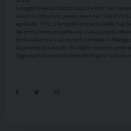
orfane.
Il progetto è dellarchitetto Orazio Furetto, ma il cant
I lavori di costruzione presero avvio nel 1746 (il 23 di
agosto del 1772, ai tempi di Ferdinando I delle Due Si
Nel primo cortile prospetta una chiesa a pianta rettang
donne soltanto e il suo nome fu cambiato in Albergo 
Duramente provato nel 1943 dalle incursioni aeree del
Oggi appartiene parzialmente alla Regione Siciliana