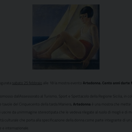
augurata
sabato 25 febbraio
alle 18 la mostra evento 
Artedonna. Cento anni darte 
promosso dallAssessorato al Turismo, Sport e Spettacolo della Regione Sicilia, in c
le
tavole del Cinquecento della tarda Maniera
, 
Artedonna
 è una mostra che mette in
o di uscire da unimmagine stereotipata che le vedeva rilegate al ruolo di mogli e d
ità culturale che porta alla specificazione della donna come parte integrante di un
le e internazionale.