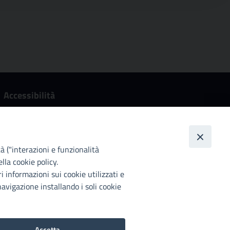
Accessibilità
Città Metropolitana di Palermo si impegna a rendere il
proprio sito web accessibile, conformemente al D.lgs. 10
agosto 2018, n°106 che ha recepito la direttiva UE
2016/2102 del Parlamento euopeo e del Consiglio.
tà ("interazioni e funzionalità
lla cookie policy.
Dichiarazione di accessibilità
i informazioni sui cookie utilizzati e
avigazione installando i soli cookie
2022©Copright Città metropolitana di Palermo
Accetta