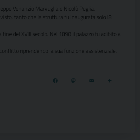
Giuseppe Venanzio Marvuglia e Nicolò Puglia.
visto, tanto che la struttura fu inaugurata solo l8
fine del XVIII secolo. Nel 1898 il palazzo fu adibito a
onflitto riprendendo la sua funzione assistenziale.
Facebook
Mastodon
Email
Condivi