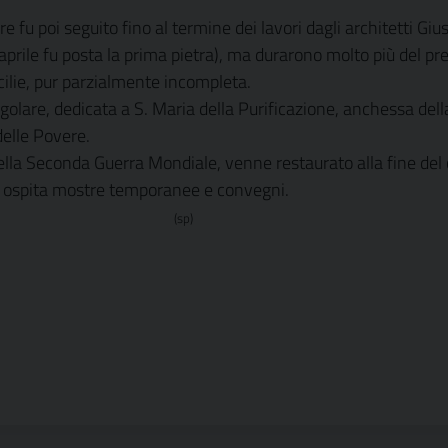
iere fu poi seguito fino al termine dei lavori dagli architetti 
 aprile fu posta la prima pietra), ma durarono molto più del pre
cilie, pur parzialmente incompleta.
olare, dedicata a S. Maria della Purificazione, anchessa della 
delle Povere.
la Seconda Guerra Mondiale, venne restaurato alla fine del c
 e ospita mostre temporanee e convegni.
(sp)