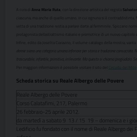
A cura di
Anna Maria Ruta
, con la direzione artistica del regista
Salvator
ciascuna, ma anche di quello umano, in cui ognuna si è contraddistinta, fino
vetta di una tradizione restia a parlare darte al femminile. Spiccano nomi
protagonista dellastrattismo italiano e promotrice di un nuovo capitolo 
Infine, edito da Joselita Ciaravino, il volume catalogo della mostra, vanta
donne siano una categoria umana inferiore per storia e tradizione consacrata. N
trascurabile, infantile, primitiva, irrilevante. Ma questo si chiama pregiudizio.
Per maggiori informazioni è possibile visitare il sito del
Circuito del Mito
Scheda storica su Reale Albergo delle Povere
Reale Albergo delle Povere
Corso Calatafimi, 217, Palermo
26 febbraio-25 aprile 2012.
da martedì a sabato 9  13 / 15  19 – domenica e i gior
Ledificio fu fondato con il nome di Reale Albergo dei P