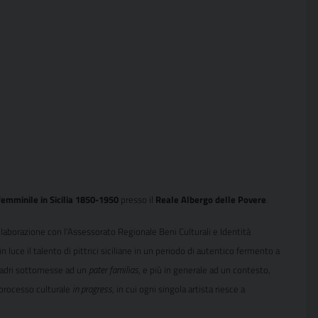
femminile in Sicilia 1850-1950
 presso il
Reale Albergo delle Povere
.
ollaborazione con l’Assessorato Regionale Beni Culturali e Identità
 luce il talento di pittrici siciliane in un periodo di autentico fermento a
i madri sottomesse ad un
pater familias
, e più in generale ad un contesto,
 processo culturale
in progress
, in cui ogni singola artista riesce a