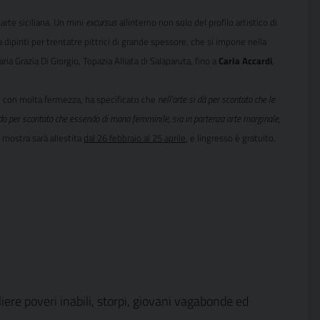
arte siciliana. Un mini
excursus
allinterno non solo del profilo artistico di
a dipinti per trentatre pittrici di grande spessore, che si impone nella
ia Grazia Di Giorgio, Topazia Alliata di Salaparuta, fino a
Carla Accardi
,
e, con molta fermezza, ha specificato che
nell’arte si dà per scontato che le
ando per scontato che essendo di mano femminile, sia in partenza arte marginale,
a mostra sarà allestita
dal 26 febbraio al 25 aprile
, e lingresso è gratuito.
liere poveri inabili, storpi, giovani vagabonde ed