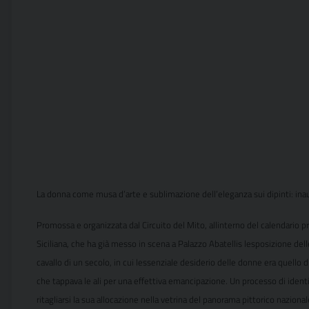
La donna come musa d’arte e sublimazione dell’eleganza sui dipinti: in
Promossa e organizzata dal Circuito del Mito, allinterno del calendario 
Siciliana, che ha già messo in scena a Palazzo Abatellis lesposizione del
cavallo di un secolo, in cui lessenziale desiderio delle donne era quell
che tappava le ali per una effettiva emancipazione. Un processo di ident
ritagliarsi la sua allocazione nella vetrina del panorama pittorico naziona