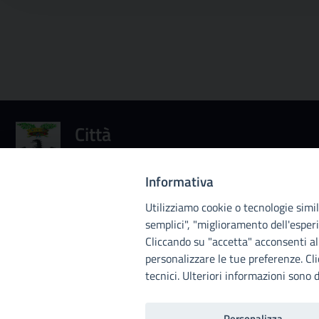
Città
metropolitana di
Palermo
Informativa
Utilizziamo cookie o tecnologie simili
semplici", "miglioramento dell'esperi
Cliccando su "accetta" acconsenti all
personalizzare le tue preferenze. Cl
tecnici. Ulteriori informazioni sono d
Note legali
Privacy
RDP
Invia un commento
Personalizza