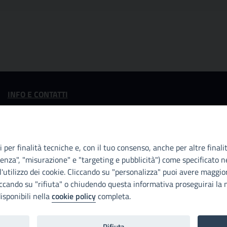
INFO E CONTATTI
I nostri canali social
 per finalità tecniche e, con il tuo consenso, anche per altre finali
enza", "misurazione" e "targeting e pubblicità") come specificato ne
'utilizzo dei cookie. Cliccando su "personalizza" puoi avere maggior
iccando su "rifiuta" o chiudendo questa informativa proseguirai la n
isponibili nella
cookie policy
completa.
Rifiuta