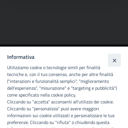
Informativa
Città
metropolitana di
Utilizziamo cookie o tecnologie simili per finalità
Palermo
tecniche e, con il tuo consenso, anche per altre finalità
("interazioni e funzionalità semplici", "miglioramento
INFO E CONTATTI
dell'esperienza", "misurazione" e "targeting e pubblicità")
come specificato nella cookie policy.
I nostri canali social
Cliccando su "accetta" acconsenti all'utilizzo dei cookie.
Cliccando su "personalizza" puoi avere maggiori
Accessibilità
informazioni sui cookie utilizzati e personalizzare le tue
Città Metropolitana di Palermo si impegna a rendere il proprio sito
preferenze. Cliccando su "rifiuta" o chiudendo questa
web accessibile, conformemente al D.lgs. 10 agosto 2018, n°106