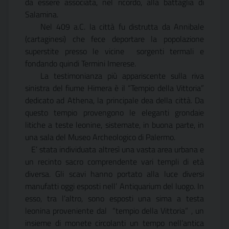
da essere associata, nel ricordo, alla battaglia di
Salamina.
Nel 409 a.C. la città fu distrutta da Annibale
(cartaginesi) che fece deportare la popolazione
superstite presso le vicine sorgenti termali e
fondando quindi Termini Imerese.
La testimonianza più appariscente sulla riva
sinistra del fiume Himera è il “Tempio della Vittoria”
dedicato ad Athena, la principale dea della città. Da
questo tempio provengono le eleganti grondaie
litiche a teste leonine, sistemate, in buona parte, in
una sala del Museo Archeologico di Palermo.
E’ stata individuata altresì una vasta area urbana e
un recinto sacro comprendente vari templi di età
diversa. Gli scavi hanno portato alla luce diversi
manufatti oggi esposti nell’ Antiquarium del luogo. In
esso, tra l’altro, sono esposti una sima a testa
leonina proveniente dal “tempio della Vittoria” , un
insieme di monete circolanti un tempo nell’antica