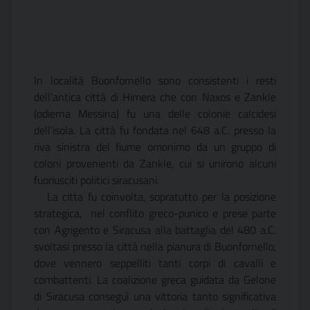
In località Buonfornello sono consistenti i resti
dell’antica città di Himera che con Naxos e Zankle
(odierna Messina) fu una delle colonie calcidesi
dell’isola. La città fu fondata nel 648 a.C. presso la
riva sinistra del fiume omonimo da un gruppo di
coloni provenienti da Zankle, cui si unirono alcuni
fuoriusciti politici siracusani.
La citta fu coinvolta, sopratutto per la posizione
strategica, nel conflito greco-punico e prese parte
con Agrigento e Siracusa alla battaglia del 480 a.C.
svoltasi presso la città nella pianura di Buonfornello,
dove vennero seppelliti tanti corpi di cavalli e
combattenti. La coalizione greca guidata da Gelone
di Siracusa conseguì una vittoria tanto significativa