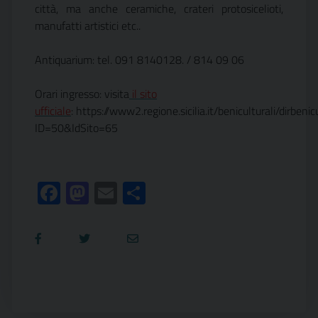
città, ma anche ceramiche, crateri protosicelioti,
manufatti artistici etc..
Antiquarium: tel. 091 8140128. / 814 09 06
Orari ingresso: visita
il sito
ufficiale
: https://www2.regione.sicilia.it/beniculturali/dirb
ID=50&IdSito=65
Facebook
Mastodon
Email
Condividi