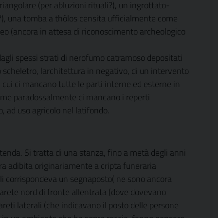
angolare (per abluzioni rituali?), un ingrottato-
lo?), una tomba a thòlos censita ufficialmente come
neo (ancora in attesa di riconoscimento archeologico
dagli spessi strati di nerofumo catramoso depositati
scheletro, larchitettura in negativo, di un intervento
 cui ci mancano tutte le parti interne ed esterne in
 come paradossalmente ci mancano i reperti
so, ad uso agricolo nel latifondo.
nda. Si tratta di una stanza, fino a metà degli anni
ra adibita originariamente a cripta funeraria
li corrispondeva un segnaposto( ne sono ancora
a parete nord di fronte allentrata (dove dovevano
areti laterali (che indicavano il posto delle persone