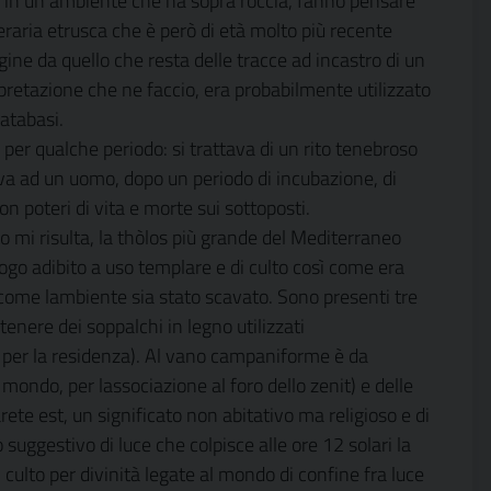
ura, in un ambiente che ha sopra roccia, fanno pensare
aria etrusca che è però di età molto più recente
igine da quello che resta delle tracce ad incastro di un
erpretazione che ne faccio, era probabilmente utilizzato
atabasi.
per qualche periodo: si trattava di un rito tenebroso
va ad un uomo, dopo un periodo di incubazione, di
on poteri di vita e morte sui sottoposti.
o mi risulta, la thòlos più grande del Mediterraneo
ogo adibito a uso templare e di culto così come era
 come lambiente sia stato scavato. Sono presenti tre
stenere dei soppalchi in legno utilizzati
i per la residenza). Al vano campaniforme è da
ondo, per lassociazione al foro dello zenit) e delle
ete est, un significato non abitativo ma religioso e di
suggestivo di luce che colpisce alle ore 12 solari la
ulto per divinità legate al mondo di confine fra luce