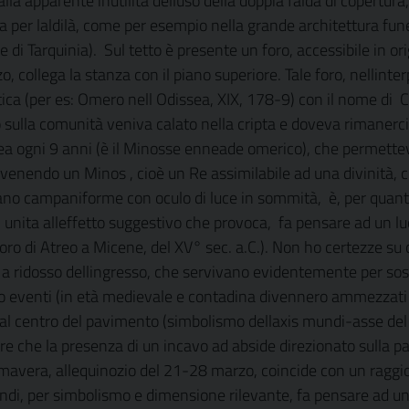
 alla apparente inutilità delluso della doppia falda di copert
per laldilà, come per esempio nella grande architettura funer
 di Tarquinia).
Sul tetto è presente un foro, accessibile in or
 collega la stanza con il piano superiore. Tale foro, nellint
ica (per es: Omero nell Odissea, XIX, 178-9) con il nome di
C
o sulla comunità veniva calato nella cripta e doveva rimanerci 
a ogni 9 anni (è il Minosse enneade omerico), che permette
divenendo un Minos , cioè un Re assimilabile ad una divinità, c
 vano campaniforme con oculo di luce in sommità,
è, per quant
unita alleffetto suggestivo che provoca,
fa pensare ad un lu
oro di Atreo a Micene, del XV° sec. a.C.). Non ho certezze su
hòlos, a ridosso dellingresso, che servivano evidentemente per so
tà o eventi (in età medievale e contadina divennero ammezzat
 al centro del pavimento (simbolismo dellaxis mundi-asse del m
re che la presenza di un incavo ad abside direzionato sulla par
imavera, allequinozio del 21-28 marzo, coincide con un raggio 
ndi, per simbolismo e dimensione rilevante, fa pensare ad un c