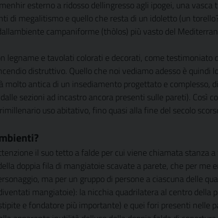
nhir esterno a ridosso dellingresso agli ipogei, una vasca tri
nti di megalitismo e quello che resta di un idoletto (un torel
 dallambiente campaniforme (thòlos) più vasto del Mediterra
on legname e tavolati colorati e decorati, come testimoniato 
ncendio distruttivo. Quello che noi vediamo adesso è quindi lo 
età molto antica di un insediamento progettato e complesso, di
alle sezioni ad incastro ancora presenti sulle pareti). Così
urimillenario uso abitativo, fino quasi alla fine del secolo scor
ambienti?
tenzione il suo tetto a falde per cui viene chiamata stanza a te
 della doppia fila di mangiatoie scavate a parete, che per me e
personaggio, ma per un gruppo di persone a ciascuna delle qua
 diventati mangiatoie): la nicchia quadrilatera al centro dell
stipite e fondatore più importante) e quei fori presenti nelle p