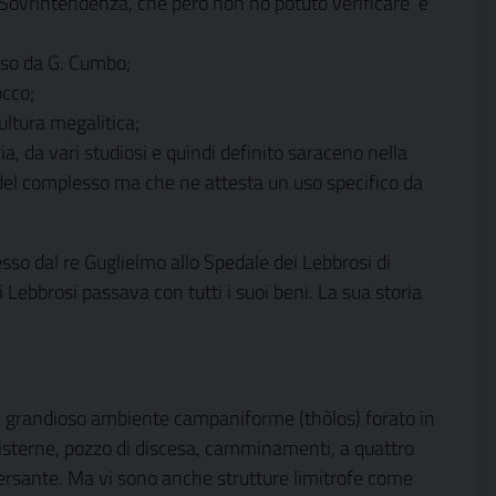
a Sovrintendenza, che però non ho potuto verificare
e
oso da G. Cumbo;
occo;
ultura megalitica;
 da vari studiosi e quindi definito saraceno nella
a del complesso ma che ne attesta un uso specifico da
sso dal re Guglielmo allo Spedale dei Lebbrosi di
Lebbrosi passava con tutti i suoi beni. La sua storia
a un grandioso ambiente campaniforme (thòlos) forato in
cisterne, pozzo di discesa, camminamenti, a quattro
l versante. Ma vi sono anche strutture limitrofe come