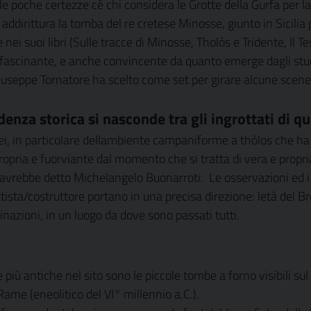
e poche certezze cè chi considera le Grotte della Gurfa per l
 addirittura la tomba del re cretese Minosse, giunto in Sicilia
ei suoi libri (Sulle tracce di Minosse, Tholòs e Tridente, Il 
ffascinante, e anche convincente da quanto emerge dagli studi
useppe Tornatore ha scelto come set per girare alcune scene de
denza storica si nasconde tra gli ingrottati di
ei, in particolare dellambiente campaniforme a thòlos che h
propria e fuorviante dal momento che si tratta di vera e propria 
me avrebbe detto Michelangelo Buonarroti.
Le osservazioni ed i 
tista/costruttore portano in una precisa direzione: letà del B
azioni, in un luogo da dove sono passati tutti.
iù antiche nel sito sono le piccole tombe a forno visibili sul 
 Rame (eneolitico del VI° millennio a.C.).