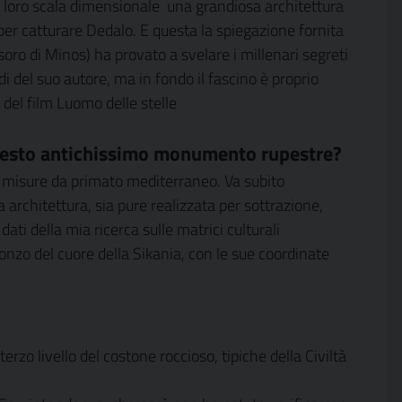
a loro scala dimensionale
una grandiosa architettura
 per catturare Dedalo. E questa la spiegazione fornita
Tesoro di Minos) ha provato a svelare i millenari segreti
 del suo autore, ma in fondo il fascino è proprio
l film Luomo delle stelle
 questo antichissimo monumento rupestre?
a misure da primato mediterraneo. Va subito
architettura, sia pure realizzata per sottrazione,
dati della mia ricerca sulle matrici culturali
ronzo del cuore della Sikania, con le sue coordinate
terzo livello del costone roccioso, tipiche della Civiltà