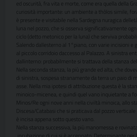
ed oscurità, fra vita e morte, come era quella della Gr
curiosità importante: un ambiente a thòlos simile, fora
è presente e visitabile nella Sardegna nuragica delletà
luna nel pozzo, che si osserva significativamente o
ciclo (detto metonico per la luna) che serviva probab
Salendo dallesterno al 1°piano, con varie incisioni e gra
al piccolo corridoio daccesso al Palazzo. A sinistra 
dallinterno: probabilmente si trattava della stanza de
Nella seconda stanza, la più grande ed alta, che doveva
di sinistra, sospesa stranamente da terra un paio di m
asse. Nella mia ipotesi di attribuzione questa è la st
minoico-micenea, e quindi quel vano inquietante a forma
Minos/Re ogni nove anni nella civiltà minoica, allo st
Discesa/Catabasi che si praticava dal pozzo verticale 
è incisa appena sotto questo vano.
Nella stanza successiva, la più manomessa e rovinata da
 incubazione di cui si è accennato. Determinante per 