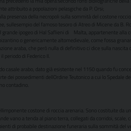
rfa precedenti la mia opera:
secondo fonti bibliografiche dell
e attribuito a popolazioni pelasgiche da P. Orsi;
alla presenza della necropoli sulla sommità del costone rocci
, sullesempio del famoso tesoro di Atreo di Micene da B. R
l grande ipogeo di Hal Saflieni di
Malta, appartenente alla c
zantino o genericamente altomedievale, come fossa granaria,
ione araba, che però nulla di definitivo ci dice sulla nascit
l periodo di Federico II.
o casale arabo, dato già esistente nel 1150 quando fu conce
e dei possedimenti dellOrdine Teutonico a cui lo Spedale dei 
iano contadino.
 nellimponente costone di roccia arenaria. Sono costituite d
de vano a tenda al piano terra, collegati da corridoi, scale, 
 ambienti di probabile destinazione funeraria sulla sommità de