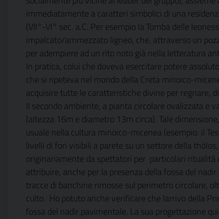
socialmente più vicine al leader del gruppo), assieme
immediatamente a caratteri simbolici di una residenza 
(VII°-VI° sec. a.C. Per esempio la Tomba delle leonesse
impalcato/ammezzato ligneo, che, attraverso un pozzo,
per adempiere ad un rito noto già nella letteratura ant
In pratica, colui che doveva esercitare potere assolut
che si ripeteva nel mondo della Creta minoico-micene
acquisire tutte le caratteristiche divine per regnare, 
Il secondo ambiente, a pianta circolare ovalizzata e
(altezza 16m e diametro 13m circa). Tale dimensione, 
usuale nella cultura minoico-micenea (esempio: il Tes
livelli di fori visibili a parete su un settore della t
originariamente da spettatori per
particolari rituali
attribuire, anche per la presenza della fossa del nadir
tracce di banchine rimosse sul perimetro circolare, olt
culto.
Ho potuto anche verificare che larrivo della Pr
fossa del nadir pavimentale. La sua progettazione qui