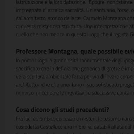
lattribuzione e la loro datazione.
Eppure
nonostante l
impregnata di arcaica sacralità. Un santuario, forse, o
dallarchitetto, storico dellarte, Carmelo Montagna che n
di questa misteriosa struttura. Una interpretazione a
quello che non manca in questo luogo che il regista Gi
Professore Montagna, quale possibile evi
In primo luogo la grandiosità monumentale degli ipog
specificato che la definizione generica di grotte è im
vera scultura ambientale fatta per via di levare co
architettoniche che orientano il suo sofisticato proget
minoico-micenee e le inevitabili e successive contamin
Cosa dicono gli studi precedenti?
Fra luci ed ombre, certezze e misteri, le testimonianze p
cosiddetta Castellucciana in Sicilia, databili alletà del