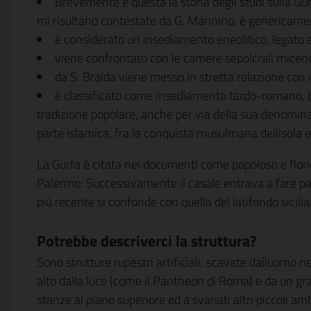
Brevemente è questa la storia degli studi sulla Gu
mi risultano contestate da G. Mannino, è genericament
è considerato un insediamento eneolitico, legato 
viene confrontato con le camere sepolcrali micenee
da S. Braida viene messo in stretta relazione con i
è classificato come insediamento tardo-romano, bi
tradizione popolare, anche per via della sua denominaz
parte islamica, fra la conquista musulmana dellisola e i
La Gurfa è citata nei documenti come popoloso e florid
Palermo. Successivamente il casale entrava a fare part
più recente si confonde con quella del latifondo sicil
Potrebbe descriverci la struttura?
Sono strutture rupestri artificiali, scavate dalluomo
alto dalla luce (come il Pantheon di Roma) e da un gran
stanze al piano superiore ed a svariati altri piccoli