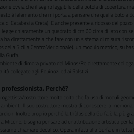
erazione ovvia che il segno leggibile della botola di copertura 
sto è lelemento che mi porta a pensare che quella botola dov
di Catabasi a Creta). E anche presente a ridosso del pozzo de
i legge chiaramente un quadrato di cm 60 circa di lato con se
 ha direttamente a che fare con un sistema di misura riscontra
della Sicilia CentroMeridionale): un modulo metrico, su base se
lla Gurfa.
mbiente di dimora privato del Minos/Re direttamente collegato c
lità collegate agli Equinozi ed ai Solstizi.
un professionista. Perchè?
n progettista/costruttore molto colto che fa uso di moduli geo
gli ambienti. Il suo costruttore mostra di conoscere la memoria 
rdion. Inoltre proprio perché la thòlos della Gurfa è la più gr
eo a Micene, bisogna pensare ad unattribuzione artistica per l
ssiamo chiamare dedalico. Opera infatti alla Gurfa e in tutta la