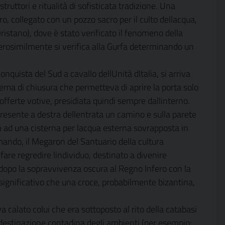
uttori e ritualità di sofisticata tradizione. Una
collegato con un pozzo sacro per il culto dellacqua,
(Oristano), dove è stato verificato il fenomeno della
erosimilmente si verifica alla Gurfa determinando un
nquista del Sud a cavallo dellUnità dItalia, si arriva
istema di chiusura che permetteva di aprire la porta solo
offerte votive, presidiata quindi sempre dallinterno.
presente a destra dellentrata un camino e sulla parete
à ad una cisterna per lacqua esterna sovrapposta in
omando, il Megaron del Santuario della cultura
are regredire lindividuo, destinato a divenire
, dopo la sopravvivenza oscura al Regno Infero con la
 significativo che una croce, probabilmente bizantina,
 calato colui che era sottoposto al rito della catabasi
va destinazione contadina degli ambienti (per esempio: