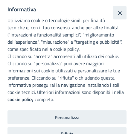
Informativa
Città
metropolitana di
Utilizziamo cookie o tecnologie simili per finalità
Palermo
tecniche e, con il tuo consenso, anche per altre finalità
("interazioni e funzionalità semplici", "miglioramento
INFO E CONTATTI
dell'esperienza", "misurazione" e "targeting e pubblicità")
come specificato nella cookie policy.
I nostri canali social
Cliccando su "accetta" acconsenti all'utilizzo dei cookie.
Cliccando su "personalizza" puoi avere maggiori
Accessibilità
informazioni sui cookie utilizzati e personalizzare le tue
Città Metropolitana di Palermo si impegna a rendere il proprio sito
preferenze. Cliccando su "rifiuta" o chiudendo questa
web accessibile, conformemente al D.lgs. 10 agosto 2018, n°106
informativa proseguirai la navigazione installando i soli
che ha recepito la direttiva UE 2016/2102 del Parlamento euopeo e
cookie tecnici. Ulteriori informazioni sono disponibili nella
del Consiglio.
cookie policy
completa.
Dichiarazione di accessibilità
Personalizza
Note legali
Privacy
RDP
Invia un commento
2022©Copright Città metropolitana di Palermo
Rifiuta