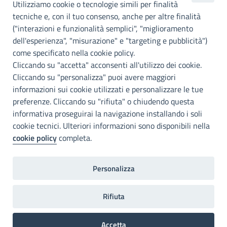
metropolitana di
Utilizziamo cookie o tecnologie simili per finalità
Palermo
tecniche e, con il tuo consenso, anche per altre finalità
("interazioni e funzionalità semplici", "miglioramento
INFO E CONTATTI
dell'esperienza", "misurazione" e "targeting e pubblicità")
come specificato nella cookie policy.
I nostri canali social
Cliccando su "accetta" acconsenti all'utilizzo dei cookie.
Cliccando su "personalizza" puoi avere maggiori
Accessibilità
informazioni sui cookie utilizzati e personalizzare le tue
Città Metropolitana di Palermo si impegna a rendere il proprio sito
preferenze. Cliccando su "rifiuta" o chiudendo questa
web accessibile, conformemente al D.lgs. 10 agosto 2018, n°106
informativa proseguirai la navigazione installando i soli
che ha recepito la direttiva UE 2016/2102 del Parlamento euopeo e
cookie tecnici. Ulteriori informazioni sono disponibili nella
del Consiglio.
cookie policy
completa.
Dichiarazione di accessibilità
Personalizza
Note legali
Privacy
RDP
Invia un commento
2022©Copright Città metropolitana di Palermo
Rifiuta
Accetta