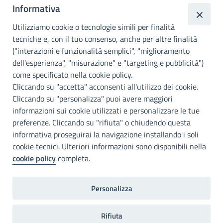
Informativa
Città
metropolitana di
Utilizziamo cookie o tecnologie simili per finalità
Palermo
tecniche e, con il tuo consenso, anche per altre finalità
("interazioni e funzionalità semplici", "miglioramento
INFO E CONTATTI
dell'esperienza", "misurazione" e "targeting e pubblicità")
come specificato nella cookie policy.
I nostri canali social
Cliccando su "accetta" acconsenti all'utilizzo dei cookie.
Cliccando su "personalizza" puoi avere maggiori
Accessibilità
informazioni sui cookie utilizzati e personalizzare le tue
Città Metropolitana di Palermo si impegna a rendere il proprio sito
preferenze. Cliccando su "rifiuta" o chiudendo questa
web accessibile, conformemente al D.lgs. 10 agosto 2018, n°106
informativa proseguirai la navigazione installando i soli
che ha recepito la direttiva UE 2016/2102 del Parlamento euopeo e
cookie tecnici. Ulteriori informazioni sono disponibili nella
del Consiglio.
cookie policy
completa.
Dichiarazione di accessibilità
Personalizza
Note legali
Privacy
RDP
Invia un commento
2022©Copright Città metropolitana di Palermo
Rifiuta