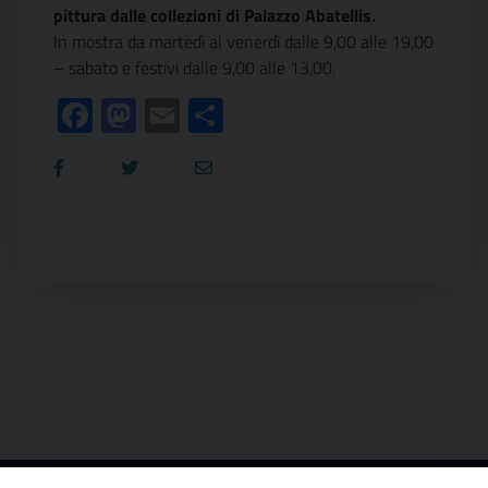
pittura dalle collezioni di Palazzo Abatellis.
In mostra da martedì al venerdì dalle 9,00 alle 19,00
– sabato e festivi dalle 9,00 alle 13,00.
Facebook
Mastodon
Email
Condividi