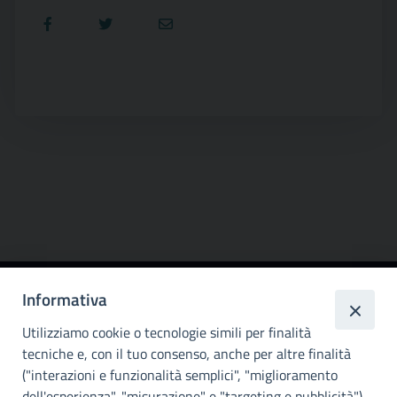
Informativa
Città
metropolitana di
Utilizziamo cookie o tecnologie simili per finalità
Palermo
tecniche e, con il tuo consenso, anche per altre finalità
("interazioni e funzionalità semplici", "miglioramento
INFO E CONTATTI
dell'esperienza", "misurazione" e "targeting e pubblicità")